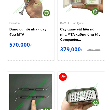
Pakistan
BioMTA - Hàn Quốc
Dụng cụ nội nha - cây
Cây quay vật liệu nội
đưa MTA
nha MTA xuống ống tủy
Compacter...
570,000
₫
379,000
₫
398,000₫
-7%