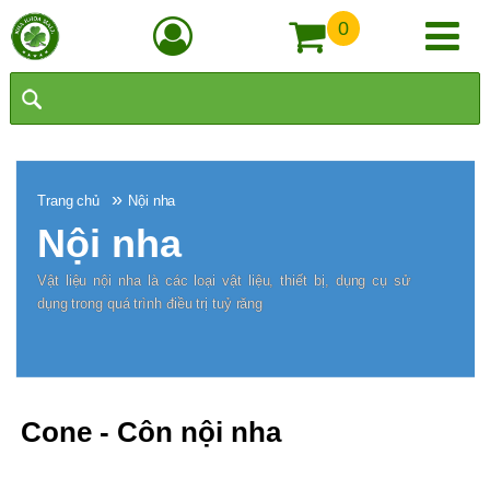
0
»
Trang chủ
Nội nha
Nội nha
Vật liệu nội nha là các loại vật liệu, thiết bị, dụng cụ sử
dụng trong quá trình điều trị tuỷ răng
Cone - Côn nội nha