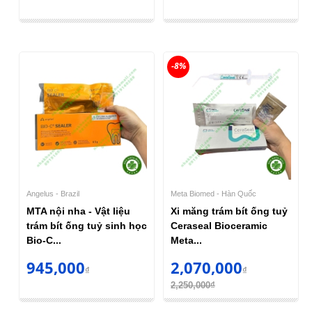
-8%
Angelus - Brazil
Meta Biomed - Hàn Quốc
MTA nội nha - Vật liệu
Xi măng trám bít ống tuỷ
trám bít ống tuỷ sinh học
Ceraseal Bioceramic
Bio-C...
Meta...
945,000
2,070,000
₫
₫
2,250,000₫