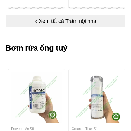
» Xem tất cả Trâm nội nha
Bơm rửa ống tuỷ
Prevest - Ấn Độ
Coltene - Thuỵ Sĩ