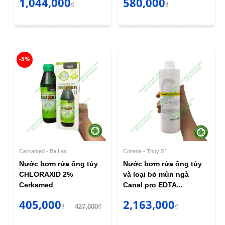
1,044,000
580,000
₫
₫
-5%
Cerkamed - Ba Lan
Coltene - Thuỵ Sĩ
Nước bơm rửa ống tủy
Nước bơm rửa ống tủy
CHLORAXID 2%
và loại bỏ mùn ngà
Cerkamed
Canal pro EDTA...
405,000
2,163,000
₫
427,000₫
₫