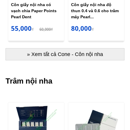
Côn giấy nội nha có
Côn giấy nội nha độ
vạch chia Paper Points
thun 0.4 và 0.6 cho trâm
Pearl Dent
máy Pearl...
55,000
80,000
₫
60,000₫
₫
» Xem tất cả Cone - Côn nội nha
Trâm nội nha