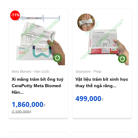
-11%
Meta Biomed - Hàn Quốc
Septodont - Pháp
Xi măng trám bít ống tuỷ
Vật liệu trám bít sinh học
CeraPutty Meta Biomed
thay thế ngà răng...
Hàn...
499,000
₫
1,860,000
₫
2,100,000₫