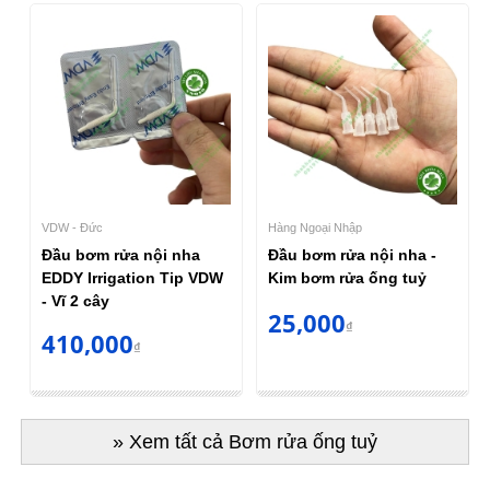
VDW - Đức
Hàng Ngoại Nhập
Đầu bơm rửa nội nha
Đầu bơm rửa nội nha -
EDDY Irrigation Tip VDW
Kim bơm rửa ống tuỷ
- Vĩ 2 cây
25,000
₫
410,000
₫
» Xem tất cả Bơm rửa ống tuỷ