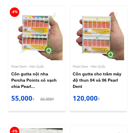
-8%
Pearl Dent - Hàn Quốc
Pearl Dent - Hàn Quốc
Côn gutta nội nha
Côn gutta cho trâm máy
Percha Points có vạch
độ thun 04 và 06 Pearl
chia Pearl...
Dent
55,000
120,000
₫
60,000₫
₫
-8%