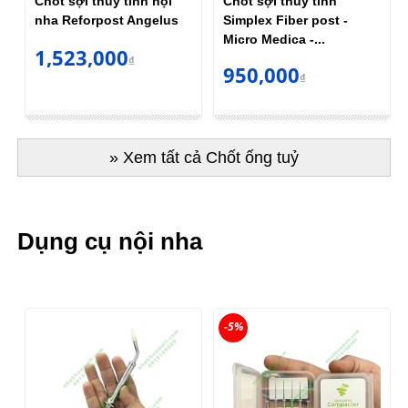
Chốt sợi thuỷ tinh nội
Chốt sợi thuỷ tinh
nha Reforpost Angelus
Simplex Fiber post -
Micro Medica -...
1,523,000
₫
950,000
₫
» Xem tất cả Chốt ống tuỷ
Dụng cụ nội nha
-5%