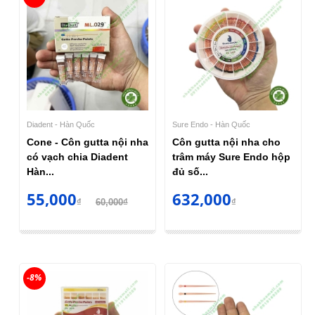
Diadent - Hàn Quốc
Sure Endo - Hàn Quốc
Cone - Côn gutta nội nha
Côn gutta nội nha cho
có vạch chia Diadent
trâm máy Sure Endo hộp
Hàn...
đủ số...
55,000
632,000
₫
60,000₫
₫
-8%