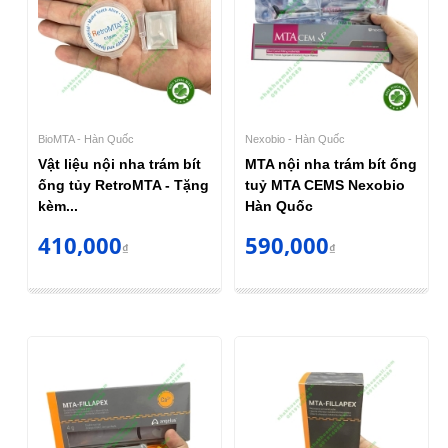
BioMTA - Hàn Quốc
Nexobio - Hàn Quốc
Vật liệu nội nha trám bít
MTA nội nha trám bít ống
ống tủy RetroMTA - Tặng
tuỷ MTA CEMS Nexobio
kèm...
Hàn Quốc
410,000
590,000
₫
₫