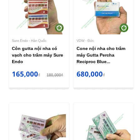
Sure Endo - Hàn Quốc
VDW - Đức
Côn gutta nội nha có
Cone nội nha cho trâm
vạch cho trâm máy Sure
máy Gutta Percha
Endo
Reciproc Blue...
165,000
680,000
₫
180,000₫
₫