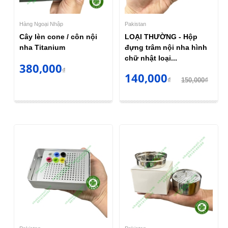
Hàng Ngoại Nhập
Pakistan
Cây lèn cone / côn nội
LOẠI THƯỜNG - Hộp
nha Titanium
đựng trâm nội nha hình
chữ nhật loại...
380,000
₫
140,000
₫
150,000₫