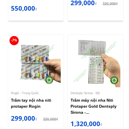
299,000
₫
320,000₫
550,000
₫
-7%
Rogin - Trung Quốc
Dentsply Sirona - Mỹ
Trâm tay nội nha niti
Trâm máy nội nha Niti
protaper Rogin
Protaper Gold Dentsply
Sirona -...
299,000
₫
320,000₫
1,320,000
₫