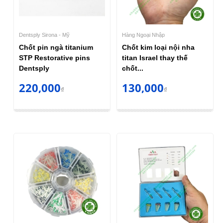
Dentsply Sirona - Mỹ
Hàng Ngoại Nhập
Chốt pin ngà titanium
Chốt kim loại nội nha
STP Restorative pins
titan Israel thay thế
Dentsply
chốt...
220,000
130,000
₫
₫