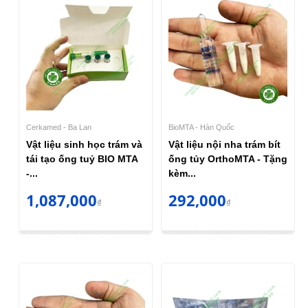
Cerkamed - Ba Lan
BioMTA - Hàn Quốc
Vật liệu sinh học trám và
Vật liệu nội nha trám bít
tái tạo ống tuỷ BIO MTA
ống tủy OrthoMTA - Tặng
-...
kèm...
1,087,000
292,000
₫
₫