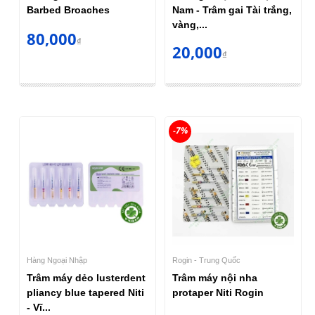
Barbed Broaches
Nam - Trâm gai Tài trắng,
vàng,...
80,000
₫
20,000
₫
-7%
Hàng Ngoại Nhập
Rogin - Trung Quốc
Trâm máy dẻo lusterdent
Trâm máy nội nha
pliancy blue tapered Niti
protaper Niti Rogin
- Vĩ...