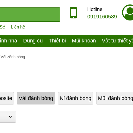
Hotline
0919160589
 Sẻ
Liên hệ
ỉnh nha
Dụng cụ
Thiết bị
Mũi khoan
Vật tư thiết 
»
Vải đánh bóng
osite
Vải đánh bóng
Nỉ đánh bóng
Mũi đánh bóng