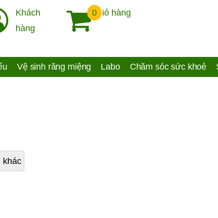
Khách
0
Giỏ hàng
hàng
yếu
Vệ sinh răng miệng
Labo
Chăm sóc sức khoẻ
 khác