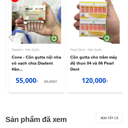
Diadent - Hàn Quốc
Pearl Dent - Hàn Quốc
Cone - Côn gutta nội nha
Côn gutta cho trâm máy
có vạch chia Diadent
độ thun 04 và 06 Pearl
Hàn...
Dent
55,000
120,000
₫
₫
60,000₫
₫
Sản phẩm đã xem
XEM TẤT CẢ