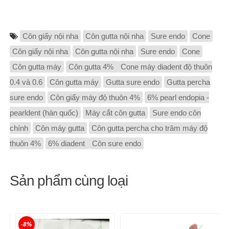
Côn giấy nội nha
Côn gutta nội nha
Sure endo
Cone
Côn giấy nội nha
Côn gutta nội nha
Sure endo
Cone
Côn gutta máy
Côn gutta 4%
Cone máy diadent độ thuôn
0.4 và 0.6
Côn gutta máy
Gutta sure endo
Gutta percha
sure endo
Côn giấy máy độ thuôn 4%
6% pearl endopia -
pearldent (hàn quốc)
Máy cắt côn gutta
Sure endo côn
chính
Côn máy gutta
Côn gutta percha cho trâm máy độ
thuôn 4%
6% diadent
Côn sure endo
Sản phẩm cùng loại
-8%