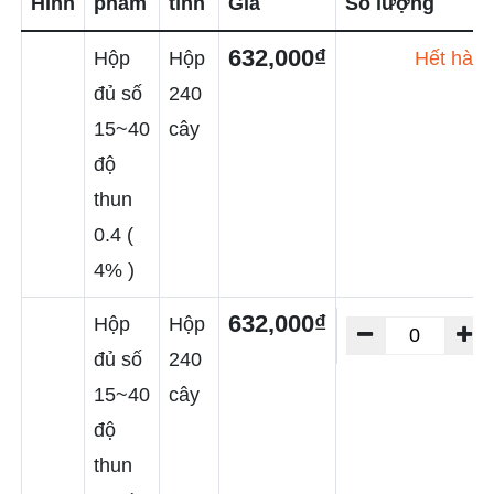
Hình
phẩm
tính
Giá
Số lượng
632,000₫
Hộp
Hộp
Hết hàn
đủ số
240
15~40
cây
độ
thun
0.4 (
4% )
632,000₫
Hộp
Hộp
đủ số
240
15~40
cây
độ
thun