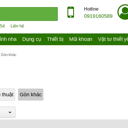
Hotline
0919160589
 Sẻ
Liên hệ
ỉnh nha
Dụng cụ
Thiết bị
Mũi khoan
Vật tư thiết 
»
Gòn khác
 thuật
Gòn khác