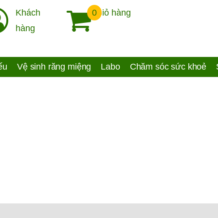
Khách
0
Giỏ hàng
hàng
yếu
Vệ sinh răng miệng
Labo
Chăm sóc sức khoẻ