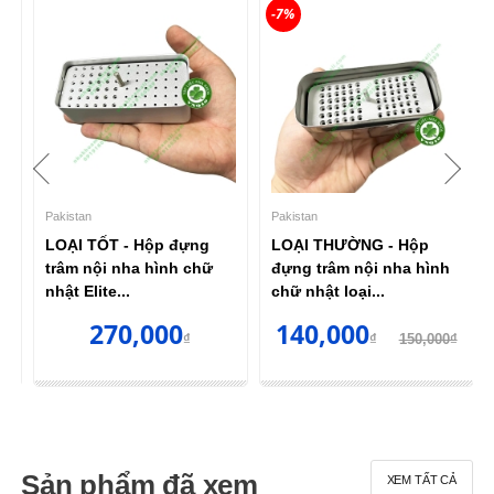
-7%
Pakistan
Pakistan
LOẠI TỐT - Hộp đựng
LOẠI THƯỜNG - Hộp
trâm nội nha hình chữ
đựng trâm nội nha hình
nhật Elite...
chữ nhật loại...
270,000
140,000
₫
₫
150,000₫
Sản phẩm đã xem
XEM TẤT CẢ