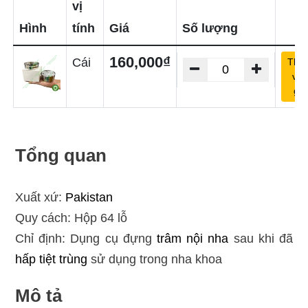
vị
Hình
tính
Giá
Số lượng
160,000₫
Cái
Thê
vào
giỏ
Tổng quan
Xuất xứ:
Pakistan
Quy cách: Hộp 64 lỗ
Chỉ định: Dụng cụ đựng
trâm nội nha
sau khi đã
hấp tiệt trùng
sử dụng trong nha khoa
Mô tả