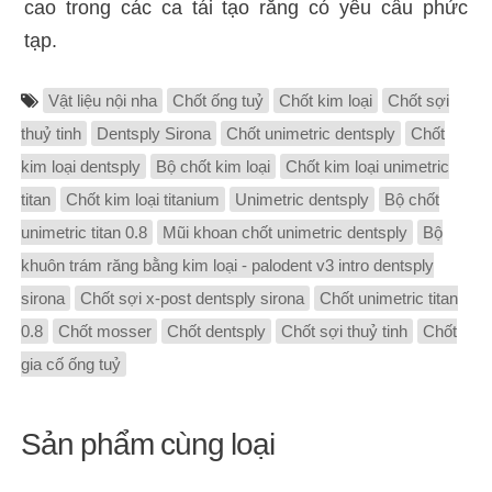
cao trong các ca tái tạo răng có yêu cầu phức
tạp.
Vật liệu nội nha
Chốt ống tuỷ
Chốt kim loại
Chốt sợi
thuỷ tinh
Dentsply Sirona
Chốt unimetric dentsply
Chốt
kim loại dentsply
Bộ chốt kim loại
Chốt kim loại unimetric
titan
Chốt kim loại titanium
Unimetric dentsply
Bộ chốt
unimetric titan 0.8
Mũi khoan chốt unimetric dentsply
Bộ
khuôn trám răng bằng kim loại - palodent v3 intro dentsply
sirona
Chốt sợi x-post dentsply sirona
Chốt unimetric titan
0.8
Chốt mosser
Chốt dentsply
Chốt sợi thuỷ tinh
Chốt
gia cố ống tuỷ
Sản phẩm cùng loại