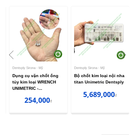
Dentsply Sirona - Mỹ
Dentsply Sirona - Mỹ
Dụng cụ vặn chốt ống
Bộ chốt kim loại nội nha
y
tủy kim loại WRENCH
titan Unimetric Dentsply
UNIMETRIC -...
5,689,000
₫
254,000
₫