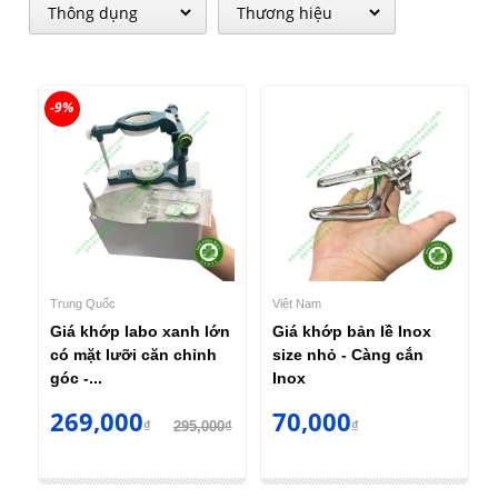
-9%
Trung Quốc
Việt Nam
Giá khớp labo xanh lớn
Giá khớp bản lề Inox
có mặt lưỡi căn chỉnh
size nhỏ - Càng cắn
góc -...
Inox
269,000
70,000
₫
295,000₫
₫