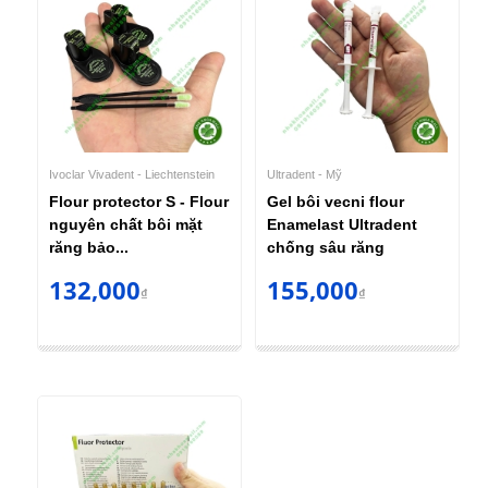
Ivoclar Vivadent - Liechtenstein
Ultradent - Mỹ
Flour protector S - Flour
Gel bôi vecni flour
nguyên chất bôi mặt
Enamelast Ultradent
răng bảo...
chống sâu răng
132,000
155,000
₫
₫