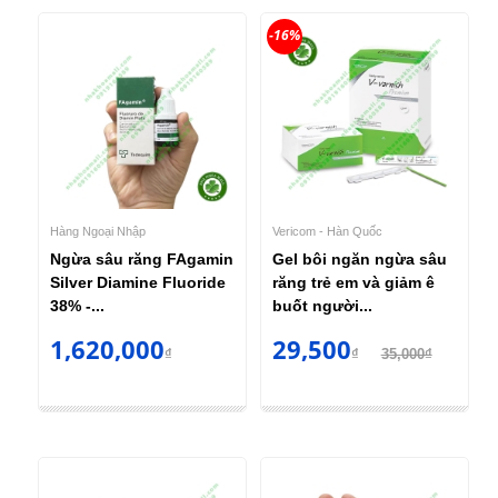
-16%
Hàng Ngoại Nhập
Vericom - Hàn Quốc
Ngừa sâu răng FAgamin
Gel bôi ngăn ngừa sâu
Silver Diamine Fluoride
răng trẻ em và giảm ê
38% -...
buốt người...
1,620,000
29,500
₫
₫
35,000₫