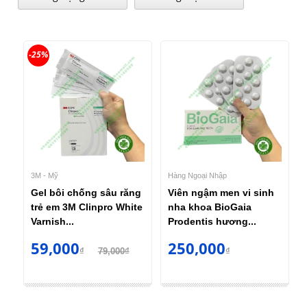
-25%
3M - Mỹ
Hàng Ngoại Nhập
Gel bôi chống sâu răng
Viên ngậm men vi sinh
trẻ em 3M Clinpro White
nha khoa BioGaia
Varnish...
Prodentis hương...
59,000
250,000
₫
79,000₫
₫