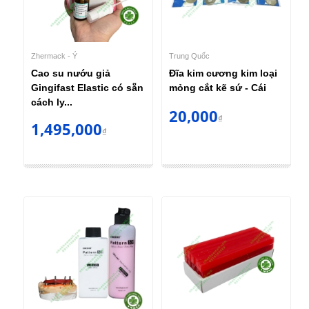
Zhermack - Ý
Trung Quốc
Cao su nướu giả
Đĩa kim cương kim loại
Gingifast Elastic có sẵn
mỏng cắt kẽ sứ - Cái
cách ly...
20,000
₫
1,495,000
₫