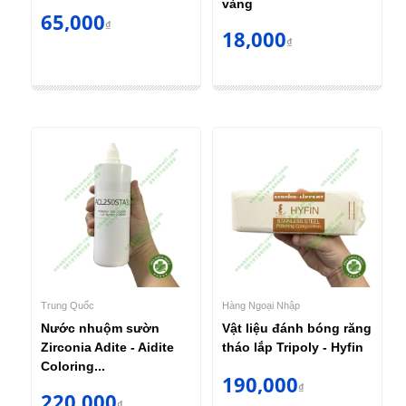
vàng
65,000
₫
18,000
₫
Trung Quốc
Hàng Ngoại Nhập
Nước nhuộm sườn
Vật liệu đánh bóng răng
Zirconia Adite - Aidite
tháo lắp Tripoly - Hyfin
Coloring...
190,000
₫
220,000
₫