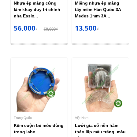
Nhựa ép máng cứng
Miếng nhựa ép máng
làm khay duy trì chỉnh
tẩy mềm Hàn Quốc 3A
nha Essix...
Medes 1mm 3A...
56,000
13,500
₫
60,000₫
₫
Trung Quốc
Việt Nam
Kẽm cuộn bẻ móc dùng
Lưới gia cố nền hàm
trong labo
tháo lắp màu trắng, màu