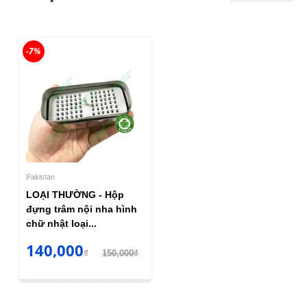
-7%
Pakistan
LOẠI THƯỜNG - Hộp
đựng trâm nội nha hình
chữ nhật loại...
140,000
₫
150,000₫