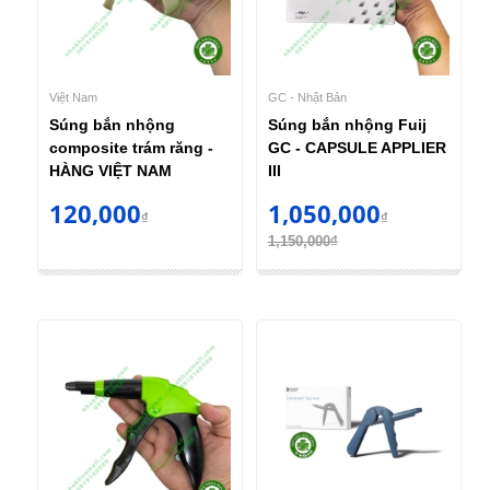
Việt Nam
GC - Nhật Bản
Súng bắn nhộng
Súng bắn nhộng Fuij
composite trám răng -
GC - CAPSULE APPLIER
HÀNG VIỆT NAM
III
120,000
1,050,000
₫
₫
1,150,000₫