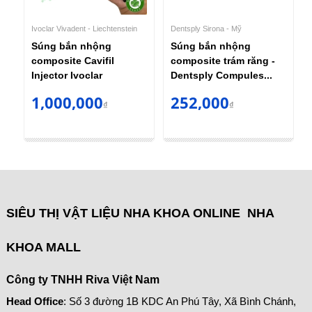
Ivoclar Vivadent - Liechtenstein
Dentsply Sirona - Mỹ
Súng bắn nhộng
Súng bắn nhộng
composite Cavifil
composite trám răng -
Injector Ivoclar
Dentsply Compules...
1,000,000
252,000
₫
₫
SIÊU THỊ VẬT LIỆU NHA KHOA ONLINE NHA
KHOA MALL
Công ty TNHH Riva Việt Nam
Head Office
: Số 3 đường 1B KDC An Phú Tây, Xã Bình Chánh,