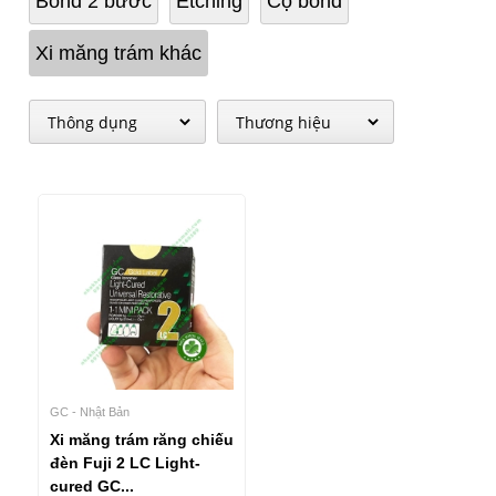
Bond 2 bước
Etching
Cọ bond
Xi măng trám khác
GC - Nhật Bản
Xi măng trám răng chiếu
đèn Fuji 2 LC Light-
cured GC...