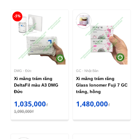
-5%
DMG - Đức
GC - Nhật Bản
Xi măng trám răng
Xi măng trám răng
DeltaFil màu A3 DMG
Glass Ionomer Fuji 7 GC
Đức
trắng, hồng
1,035,000
1,480,000
₫
₫
1,090,000₫