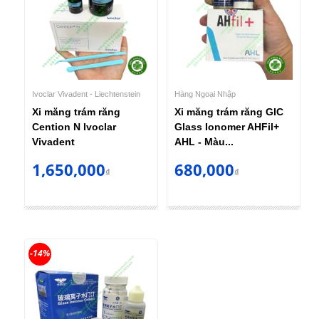
Ivoclar Vivadent - Liechtenstein
Hàng Ngoại Nhập
Xi măng trám răng
Xi măng trám răng GIC
Cention N Ivoclar
Glass Ionomer AHFil+
Vivadent
AHL - Màu...
1,650,000
680,000
₫
₫
-14%