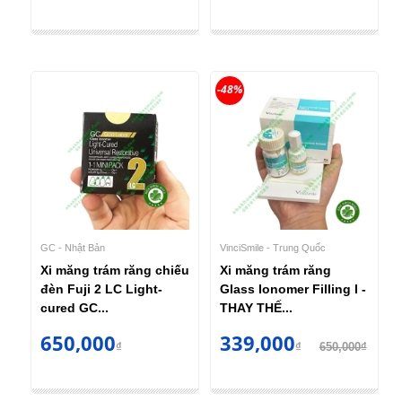
-48%
GC - Nhật Bản
VinciSmile - Trung Quốc
Xi măng trám răng chiếu
Xi măng trám răng
đèn Fuji 2 LC Light-
Glass Ionomer Filling I -
cured GC...
THAY THẾ...
650,000
339,000
₫
₫
650,000₫