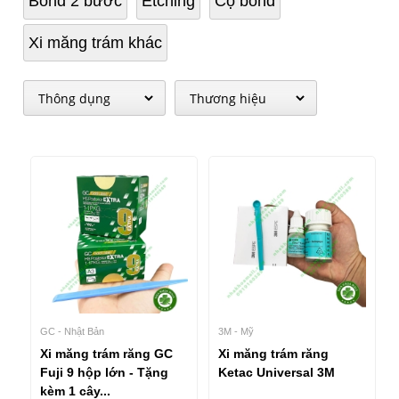
Bond 2 bước
Etching
Cọ bond
Xi măng trám khác
GC - Nhật Bản
3M - Mỹ
Xi măng trám răng GC
Xi măng trám răng
Fuji 9 hộp lớn - Tặng
Ketac Universal 3M
kèm 1 cây...