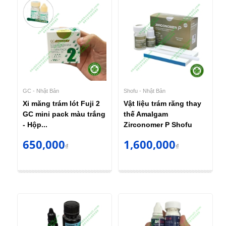
GC - Nhật Bản
Shofu - Nhật Bản
Xi măng trám lót Fuji 2
Vật liệu trám răng thay
GC mini pack màu trắng
thế Amalgam
- Hộp...
Zirconomer P Shofu
650,000
1,600,000
₫
₫