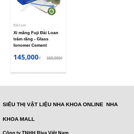
Đài Loan
Xi măng Fuji Đài Loan
trám răng - Glass
Ionomer Cement
145,000
₫
169,000₫
SIÊU THỊ VẬT LIỆU NHA KHOA ONLINE NHA
KHOA MALL
Công ty TNHH Riva Việt Nam