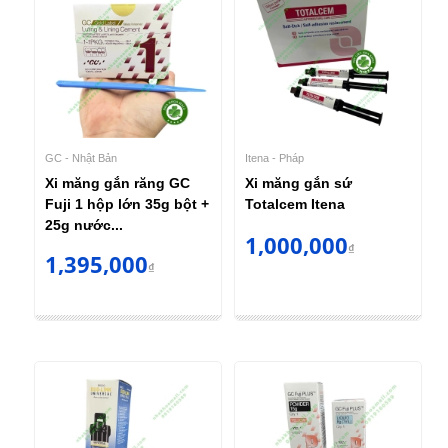
GC - Nhật Bản
Itena - Pháp
Xi măng gắn răng GC
Xi măng gắn sứ
Fuji 1 hộp lớn 35g bột +
Totalcem Itena
25g nước...
1,000,000
₫
1,395,000
₫