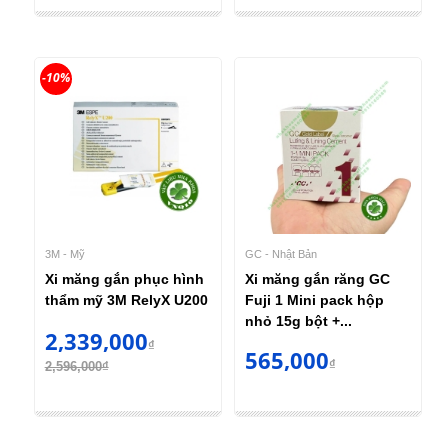
-10%
3M - Mỹ
GC - Nhật Bản
Xi măng gắn phục hình
Xi măng gắn răng GC
thẩm mỹ 3M RelyX U200
Fuji 1 Mini pack hộp
nhỏ 15g bột +...
2,339,000
₫
565,000
₫
2,596,000₫