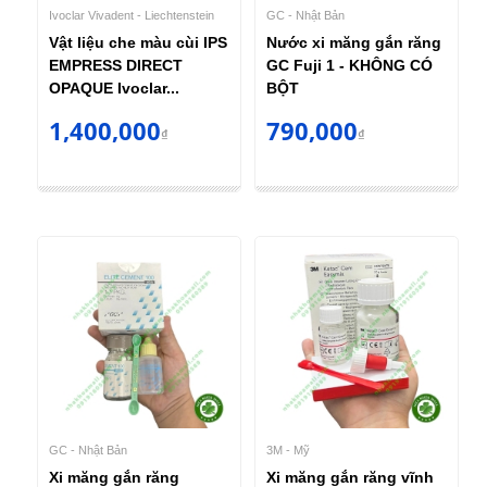
Ivoclar Vivadent - Liechtenstein
GC - Nhật Bản
Vật liệu che màu cùi IPS
Nước xi măng gắn răng
EMPRESS DIRECT
GC Fuji 1 - KHÔNG CÓ
OPAQUE Ivoclar...
BỘT
1,400,000
790,000
₫
₫
GC - Nhật Bản
3M - Mỹ
Xi măng gắn răng
Xi măng gắn răng vĩnh