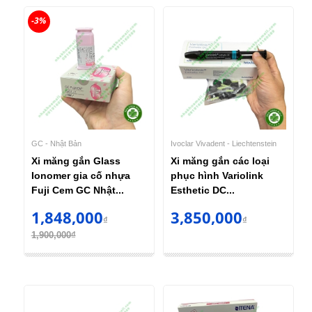
-3%
GC - Nhật Bản
Ivoclar Vivadent - Liechtenstein
Xi măng gắn Glass
Xi măng gắn các loại
Ionomer gia cố nhựa
phục hình Variolink
Fuji Cem GC Nhật...
Esthetic DC...
1,848,000
3,850,000
₫
₫
1,900,000₫