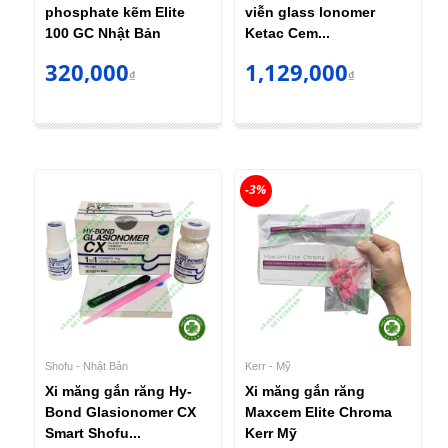
phosphate kẽm Elite
viễn glass lonomer
100 GC Nhật Bản
Ketac Cem...
320,000
1,129,000
₫
₫
-3%
Shofu - Nhật Bản
Kerr - Mỹ
Xi măng gắn răng Hy-
Xi măng gắn răng
Bond Glasionomer CX
Maxcem Elite Chroma
Smart Shofu...
Kerr Mỹ