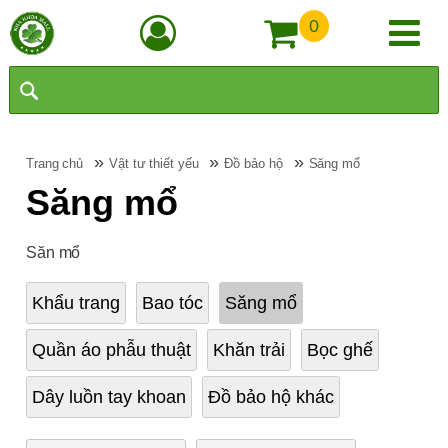
0
»
»
»
Trang chủ
Vật tư thiết yếu
Đồ bảo hộ
Săng mổ
Săng mổ
Săn mổ
Khẩu trang
Bao tóc
Săng mổ
Quần áo phẫu thuật
Khăn trải
Bọc ghế
Dây luồn tay khoan
Đồ bảo hộ khác