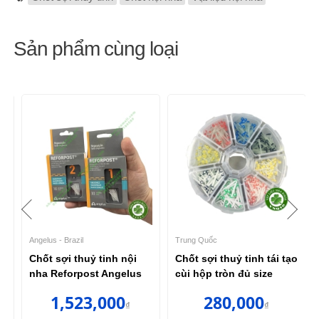
Sản phẩm cùng loại
Angelus - Brazil
Trung Quốc
Chốt sợi thuỷ tinh nội
Chốt sợi thuỷ tinh tái tạo
nha Reforpost Angelus
cùi hộp tròn đủ size
1,523,000
280,000
₫
₫