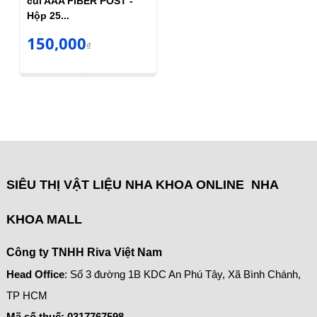
cùi AAA FIBER POST -
Hộp 25...
150,000
₫
SIÊU THỊ VẬT LIỆU NHA KHOA ONLINE NHA
KHOA MALL
Công ty TNHH Riva Việt Nam
Head Office
: Số 3 đường 1B KDC An Phú Tây, Xã Bình Chánh,
TP HCM
Mã số thuế:
0317767598