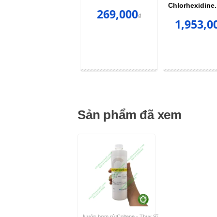
Chlorhexidine.
977,000
269,000
₫
₫
1,953,0
Sản phẩm đã xem
Nước bơm rửa
Coltene - Thuỵ Sĩ