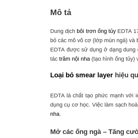
Mô tả
Dung dịch
bôi trơn ống tủy
EDTA 17%
bỏ các mô vô cơ (lớp mùn ngà) và b
EDTA được sử dụng ở dạng dung dị
tác
trâm nội nha
(tạo hình ống tủy) 
Loại bỏ smear layer
hiệu q
EDTA là chất tạo phức mạnh với io
dụng cụ cơ học. Việc làm sạch ho
nha
.
Mở các ống ngà – Tăng cư