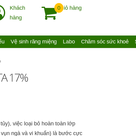
Khách
0
Giỏ hàng
hàng
yếu
Vệ sinh răng miệng
Labo
Chăm sóc sức khoẻ
e
DTA 17%
 tủy), việc loại bỏ hoàn toàn lớp
vụn ngà và vi khuẩn) là bước cực