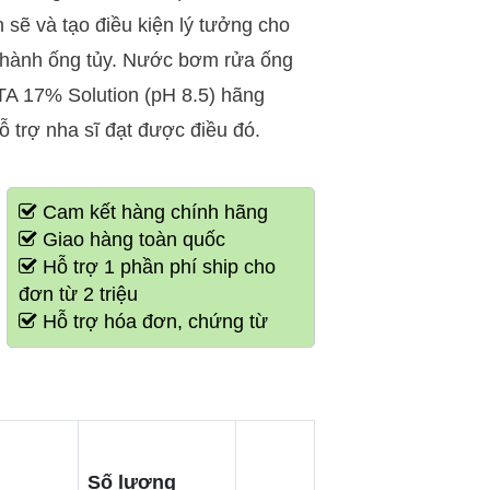
sẽ và tạo điều kiện lý tưởng cho
 thành ống tủy. Nước bơm rửa ống
TA 17% Solution (pH 8.5) hãng
ỗ trợ nha sĩ đạt được điều đó.
Cam kết hàng chính hãng
Giao hàng toàn quốc
Hỗ trợ 1 phần phí ship cho
đơn từ 2 triệu
Hỗ trợ hóa đơn, chứng từ
Số lượng