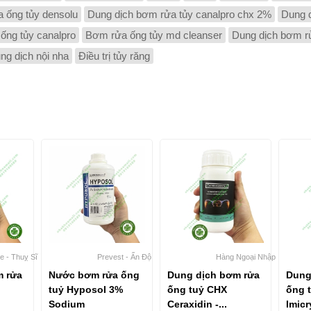
 ống tủy densolu
Dung dịch bơm rửa tủy canalpro chx 2%
Dung d
ống tủy canalpro
Bơm rửa ống tủy md cleanser
Dung dịch bơm r
ng dịch nội nha
Điều trị tủy răng
e - Thuỵ Sĩ
Prevest - Ấn Độ
Hàng Ngoại Nhập
m rửa
Nước bơm rửa ống
Dung dịch bơm rửa
Dung
tuỷ Hyposol 3%
ống tuỷ CHX
ống 
Sodium
Ceraxidin -...
Imicr