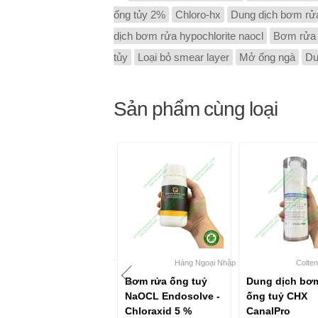
ống tủy 2%
Chloro-hx
Dung dịch bơm rửa
dịch bơm rửa hypochlorite naocl
Bơm rửa 
tủy
Loại bỏ smear layer
Mở ống ngà
Du
Sản phẩm cùng loại
Coltene - Thuỵ Sĩ
Hàng Ngoại Nhập
Colten
Dung dịch bơm rửa
Bơm rửa ống tuỷ
Dung dịch bơ
ống tuỷ CanalPro
NaOCL Endosolve -
ống tuỷ CHX
NaOCl 3% Coltene
Chloraxid 5 %
CanalPro