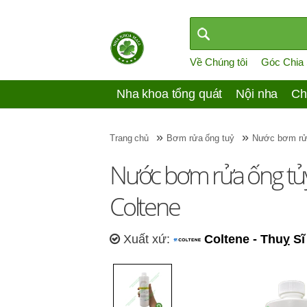
Về Chúng tôi
Góc Chia
Nha khoa tổng quát
Nội nha
Ch
»
»
Trang chủ
Bơm rửa ống tuỷ
Nước bơm r
Nước bơm rửa ống tủy
Coltene
Xuất xứ:
Coltene - Thuỵ Sĩ