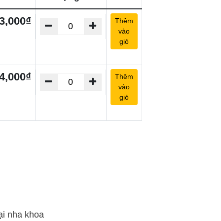
3,000₫
Thêm
vào
giỏ
4,000₫
Thêm
vào
giỏ
ại nha khoa