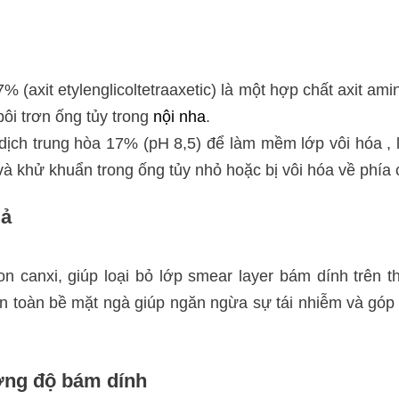
 (axit etylenglicoltetraaxetic) là một hợp chất axit ami
ôi trơn ống tủy trong
nội nha
.
ch trung hòa 17% (pH 8,5) để làm mềm lớp vôi hóa , l
và khử khuẩn trong ống tủy nhỏ hoặc bị vôi hóa về phía 
uả
n canxi, giúp loại bỏ lớp smear layer bám dính trên t
àn toàn bề mặt ngà giúp ngăn ngừa sự tái nhiễm và gó
ờng độ bám dính