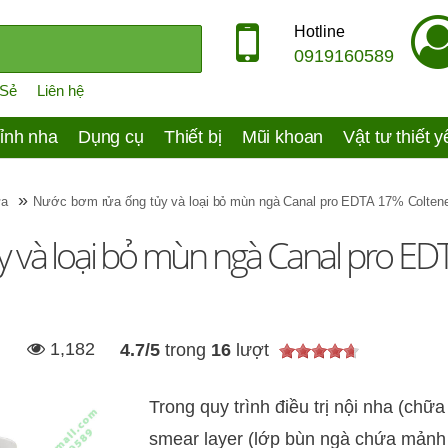
Hotline
0919160589
 Sẻ
Liên hệ
ỉnh nha
Dụng cụ
Thiết bị
Mũi khoan
Vật tư thiết 
»
ửa
Nước bơm rửa ống tủy và loại bỏ mùn ngà Canal pro EDTA 17% Colten
 và loại bỏ mùn ngà Canal pro E
1,182
4.7
/
5
trong
16
lượt
Trong quy trình điều trị nội nha (chữa
smear layer (lớp bùn ngà chứa mảnh 