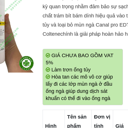
kỳ quan trọng nhằm đảm bảo sự sạch 
chất trám bít bám dính hiệu quả vào
tủy và loại bỏ mùn ngà Canal pro ED
Coltenechính là giải pháp hoàn hảo h
GIÁ CHƯA BAO GỒM VAT
5%
Làm trơn ống tủy
Hòa tan các mô vô cơ giúp
lấy đi các lớp mùn ngà ở đầu
ống ngà giúp dung dịch sát
khuẩn có thể đi vào ống ngà
Tên sản
Đơn vị
Hình
phẩm
tính
Giá