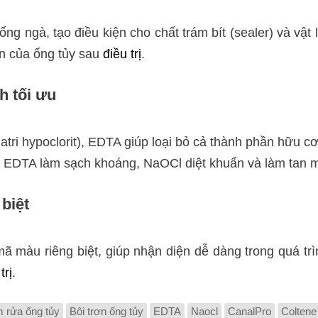
g ngà, tạo điều kiện cho chất trám bít (sealer) và vật 
ền của ống tủy sau
điều trị
.
h tối ưu
atri hypoclorit), EDTA giúp loại bỏ cả thành phần hữu cơ
ủy: EDTA làm sạch khoáng, NaOCl diệt khuẩn và làm tan m
biệt
mã màu riêng biệt, giúp nhận diện dễ dàng trong quá tr
trị
.
 rửa ống tủy
Bôi trơn ống tủy
EDTA
Naocl
CanalPro
Coltene