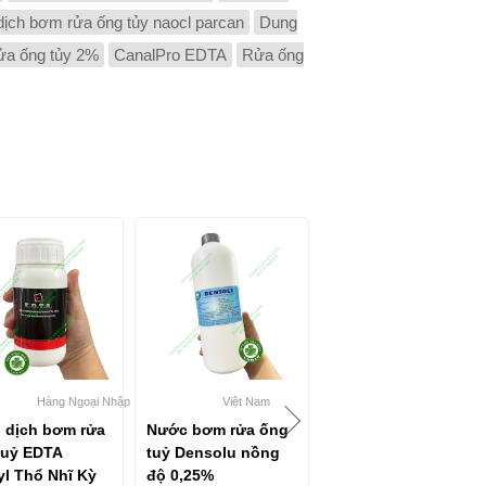
ịch bơm rửa ống tủy naocl parcan
Dung
ửa ống tủy 2%
CanalPro EDTA
Rửa ống
Hàng Ngoại Nhập
Việt Nam
Cerkamed - B
 dịch bơm rửa
Nước bơm rửa ống
Nước bơm rửa ống
tuỷ EDTA
tuỷ Densolu nồng
tủy Chloraxid 5.25%
yl Thổ Nhĩ Kỳ
độ 0,25%
Cerkamed