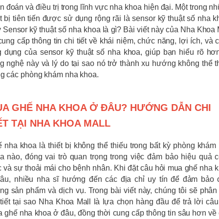
n đoán và điều trị trong lĩnh vực nha khoa hiện đại. Một trong n
ết bị tiên tiến được sử dụng rộng rãi là sensor kỹ thuật số nha k
 Sensor kỹ thuật số nha khoa là gì? Bài viết này của Nha Khoa 
cung cấp thông tin chi tiết về khái niệm, chức năng, lợi ích, và 
 dụng của sensor kỹ thuật số nha khoa, giúp bạn hiểu rõ hơ
g nghệ này và lý do tại sao nó trở thành xu hướng không thể t
ng các phòng khám nha khoa.
A GHẾ NHA KHOA Ở ĐÂU? HƯỚNG DẪN CHI
ẾT TẠI NHA KHOA MALL
 nha khoa là thiết bị không thể thiếu trong bất kỳ phòng khám
a nào, đóng vai trò quan trọng trong việc đảm bảo hiệu quả 
c và sự thoải mái cho bệnh nhân. Khi đặt câu hỏi mua ghế nha 
âu, nhiều nha sĩ hướng đến các địa chỉ uy tín để đảm bảo 
ng sản phẩm và dịch vụ. Trong bài viết này, chúng tôi sẽ phân 
 tiết tại sao Nha Khoa Mall là lựa chọn hàng đầu để trả lời câu
 ghế nha khoa ở đâu, đồng thời cung cấp thông tin sâu hơn về