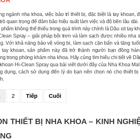
HOA
ng ngành nha khoa, việc bảo trì thiết bị, đặc biệt là tay khoan, 
 trò quan trọng để đảm bảo hiệu suất làm việc và độ bền lâu dài.
 phẩm không thể thiếu trong quá trình này chính là Dầu xịt tay k
Clean Spray – giải pháp bôi trơn và làm sạch được nhiều nha sĩ
g. Với khả năng bảo vệ vòng bi, làm sạch cặn bẩn và tăng tuổi
 tay khoan, sản phẩm này đã trở thành người bạn đồng hàn
ng trong phòng khám nha khoa. Hãy cùng tìm hiểu chi tiết về Dầu
 khoan Hi-Clean Spray qua bài viết dưới đây của Nha Khoa Mall
g dụng, cách sử dụng đến lý do bạn nên chọn nó cho thiết bị
h.
1
2
Tiếp
Cuối
N THIẾT BỊ NHA KHOA – KINH NGHI
ỌNG