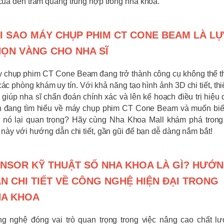
 của đèn trám quang trùng hợp trong nha khoa.
I SAO MÁY CHỤP PHIM CT CONE BEAM LÀ L
ỌN VÀNG CHO NHA SĨ
 chụp phim CT Cone Beam đang trở thành công cụ không thể t
 các phòng khám uy tín. Với khả năng tạo hình ảnh 3D chi tiết, thiế
 giúp nha sĩ chẩn đoán chính xác và lên kế hoạch điều trị hiệu 
 đang tìm hiểu về máy chụp phim CT Cone Beam và muốn biết
 nó lại quan trọng? Hãy cùng Nha Khoa Mall khám phá trong
t này với hướng dẫn chi tiết, gần gũi để bạn dễ dàng nắm bắt!
NSOR KỸ THUẬT SỐ NHA KHOA LÀ GÌ? HƯỚ
N CHI TIẾT VỀ CÔNG NGHỆ HIỆN ĐẠI TRONG
HA KHOA
g nghệ đóng vai trò quan trọng trong việc nâng cao chất l