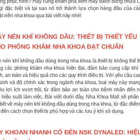
ng phục hình? Hãy cùng khám phá xem máy đánh bóng nhựa 
gì đặc biệt và tại sao nó trở thành lựa chọn hàng đầu của cá
ật viên nha khoa qua bài viết này nhé!
Y NÉN KHÍ KHÔNG DẦU: THIẾT BỊ THIẾT YẾU
O PHÒNG KHÁM NHA KHOA ĐẠT CHUẨN
 nén khí không dầu dùng trong nha khoa là thiết bị không thể t
ng các phòng khám nha khoa hiện đại, đảm bảo cung cấp khí
h, an toàn và hiệu quả cho các quy trình điều trị. Với yêu cầu ca
sinh và độ chính xác trong ngành nha khoa, loại máy này mang
ều lợi ích vượt trội, từ đảm bảo an toàn cho bệnh nhân đến 
 hiệu suất làm việc. Bài viết dưới đây, Nha Khoa Mall sẽ phân 
 tiết về máy nén khí không dầu dùng trong nha khoa, từ đặc điểm,
, đến cách chọn thiết bị phù hợp và các lưu ý khi sử dụng.
Y KHOAN NHANH CÓ ĐÈN NSK DYNALED: HIỆ