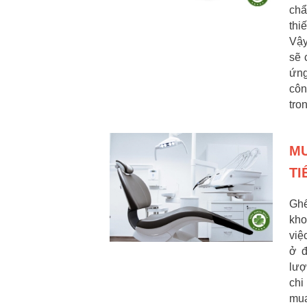
chẩ
thi
Vậy
sẽ 
ứng
côn
tro
MU
TI
Ghế
kho
việ
ở đ
lượ
chi
mua