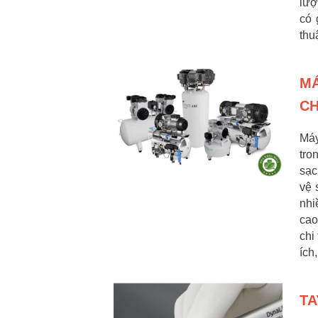
lượ
có 
thu
MÁ
CH
Máy
tro
sạc
vệ 
nhi
cao
chi
ích
TA