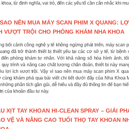
 khoa, từ định nghĩa, vai trò, đến các yếu tố cần cân nhắc khi mu
 SAO NÊN MUA MÁY SCAN PHIM X QUANG: LỢ
H VƯỢT TRỘI CHO PHÒNG KHÁM NHA KHOA
ng bối cảnh công nghệ y tế không ngừng phát triển, máy scan 
uang đã trở thành thiết bị thiết yếu tại các cơ sở y tế, từ bệnh 
 đến phòng khám tư nhân. Với khả năng số hóa hình ảnh, tố
 quy trình và nâng cao chất lượng chẩn đoán, thiết bị này mang
ều lợi ích vượt trội. Vậy vì sao nên mua máy scan phim X qu
 cùng khám phá qua bài viết chi tiết dưới đây của Nha Khoa M
 những phân tích gần gũi, dễ hiểu và đầy đủ thông tin để bạn hiể
 trị của khoản đầu tư này.
U XỊT TAY KHOAN HI-CLEAN SPRAY – GIẢI PH
O VỆ VÀ NÂNG CAO TUỔI THỌ TAY KHOAN N