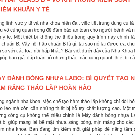
IỄM KHUẨN Y TẾ
ng lĩnh vực y tế và nha khoa hiện đại, việc tiệt trùng dụng cụ là
u vô cùng quan trọng để đảm bảo an toàn cho người bệnh và 
n y tế. Một thiết bị không thể thiếu trong quy trình này chính là
 chuẩn B. Vậy nồi hấp chuẩn B là gì, tại sao nó lại được ưa ch
 so với các loại nồi hấp khác? Bài viết dưới đây của Nha Khoa 
giúp bạn giải đáp toàn bộ những thắc mắc xung quanh thiết bị nà
Y ĐÁNH BÓNG NHỰA LABO: BÍ QUYẾT TẠO 
M RĂNG THÁO LẮP HOÀN HẢO
ng ngành nha khoa, việc chế tạo hàm tháo lắp không chỉ đòi hỏ
o léo mà còn cần những thiết bị hỗ trợ chất lượng cao. Một t
ng công cụ không thể thiếu chính là Máy đánh bóng nhựa L
ết bị giúp mang lại bề mặt nhựa sáng bóng, mịn màng cho các
m nha khoa. Bạn đang tìm kiếm một giải pháp để nâng tầm 