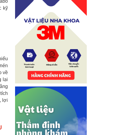
Labo
c kỹ
hiếu
 nén
o về
 lại
nâng
tích
 lợi
U