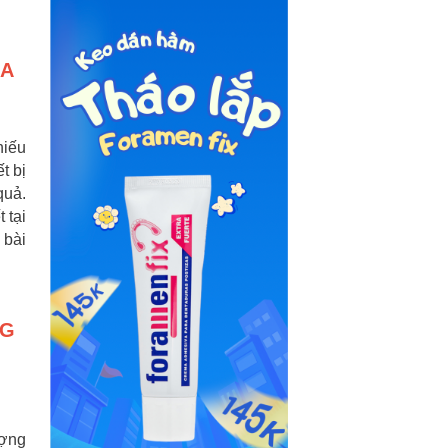
ỰA
hiếu
t bị
quả.
 tại
 bài
NG
ượng