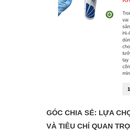
K
Tro
vai
sản
Hi-
dùn
cho
tưở
tay
côn
mìn
GÓC CHIA SẺ: LỰA CHỌ
VÀ TIÊU CHÍ QUAN TR