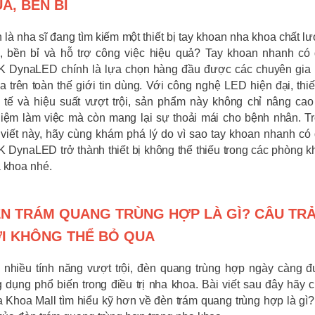
Ả, BỀN BỈ
 là nha sĩ đang tìm kiếm một thiết bị tay khoan nha khoa chất l
, bền bỉ và hỗ trợ công việc hiệu quả? Tay khoan nhanh có
 DynaLED chính là lựa chọn hàng đầu được các chuyên gia
a trên toàn thế giới tin dùng. Với công nghệ LED hiện đại, thiế
h tế và hiệu suất vượt trội, sản phẩm này không chỉ nâng cao 
iệm làm việc mà còn mang lại sự thoải mái cho bệnh nhân. T
 viết này, hãy cùng khám phá lý do vì sao tay khoan nhanh có
 DynaLED trở thành thiết bị không thể thiếu trong các phòng 
 khoa nhé.
N TRÁM QUANG TRÙNG HỢP LÀ GÌ? CÂU TR
I KHÔNG THỂ BỎ QUA
 nhiều tính năng vượt trội, đèn quang trùng hợp ngày càng 
 dụng phổ biến trong điều trị nha khoa. Bài viết sau đây hãy 
 Khoa Mall tìm hiểu kỹ hơn về đèn trám quang trùng hợp là gì?