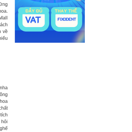
hững
hoa.
Mall
cách
n về
hiếu
 nha
công
khoa
chất
tích
 hỏi
 ghế