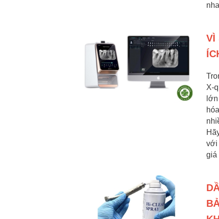
nha
VÌ
ÍC
Tro
X-q
lớn
hóa
nhi
Hãy
với
giá
DẦ
BẢ