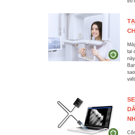
trò
TẠ
CH
Máy
tại
này
Bạn
sao
viế
SE
DẪ
N
Côn