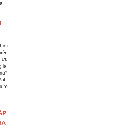
a.
I
phim
viện
i ưu
 lại
ang?
all,
u rõ
ÁP
HA