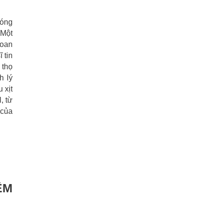
đóng
 Một
hoan
 tin
 thọ
h lý
 xịt
, từ
 của
ỆM