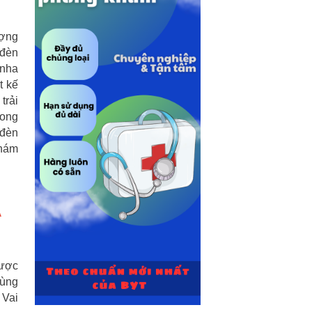
ượng
 đèn
 nha
t kế
trải
rong
 đèn
khám
Ả
được
cùng
 Vai