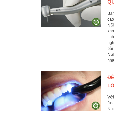
QU
Bạn
cao
NSK
kho
tin
ngh
bài
NSK
nha
ĐÈ
LỜ
Với
ứng
Nha