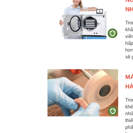
NH
Tro
khâ
viê
hấp
hơn
sẽ 
MÁ
HÀ
Tro
khé
nhữ
thi
phẩ