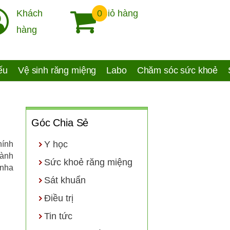
Khách
0
Giỏ hàng
hàng
yếu
Vệ sinh răng miệng
Labo
Chăm sóc sức khoẻ
Góc Chia Sẻ
Y học
hính
hành
Sức khoẻ răng miệng
 nha
Sát khuẩn
Điều trị
Tin tức