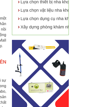
Lựa chọn thiết bị nha khoa
Lựa chọn vật liệu nha khoa
 một
Lựa chọn dụng cụ nha khoa
nhân
Xây dựng phòng khám nha khoa
 nồi
uộng
Mall
y.
NÊN
i sự
rong
abo,
 sản
chất