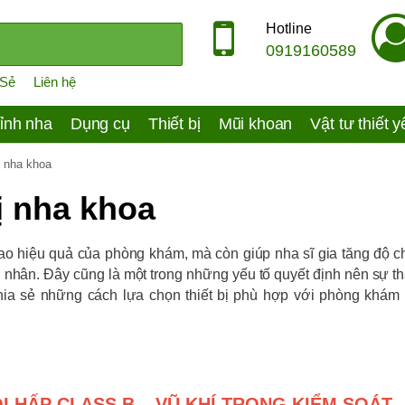
Hotline
0919160589
 Sẻ
Liên hệ
ỉnh nha
Dụng cụ
Thiết bị
Mũi khoan
Vật tư thiết 
ị nha khoa
ị nha khoa
cao hiệu quả của phòng khám, mà còn giúp nha sĩ gia tăng độ c
nh nhân. Đây cũng là một trong những yếu tố quyết định nên sự t
ia sẻ những cách lựa chọn thiết bị phù hợp với phòng khám
I HẤP CLASS B – VŨ KHÍ TRONG KIỂM SOÁT