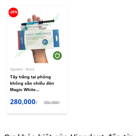
-20%
Vigodent - Brazil
Tẩy trắng tại phòng
không cần chiếu đèn
Magic White...
280,000
₫
350,000₫