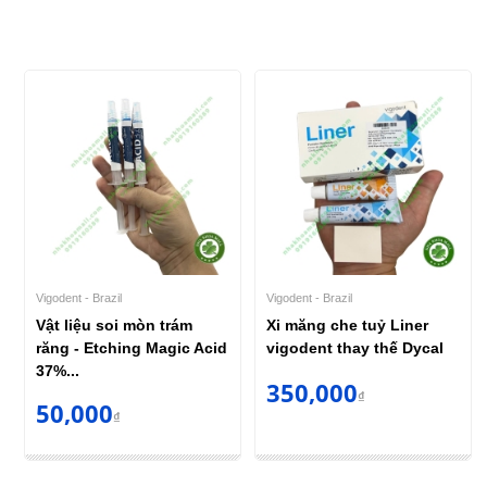
Vigodent - Brazil
Vigodent - Brazil
Vật liệu soi mòn trám
Xi măng che tuỷ Liner
răng - Etching Magic Acid
vigodent thay thế Dycal
37%...
350,000
₫
50,000
₫