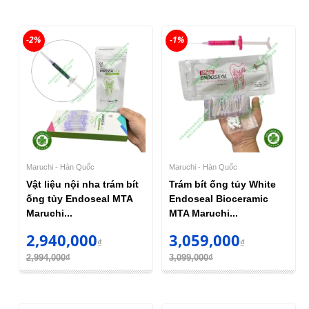
-2%
-1%
Maruchi - Hàn Quốc
Maruchi - Hàn Quốc
Vật liệu nội nha trám bít
Trám bít ống tủy White
ống tủy Endoseal MTA
Endoseal Bioceramic
Maruchi...
MTA Maruchi...
2,940,000
3,059,000
₫
₫
2,994,000₫
3,099,000₫