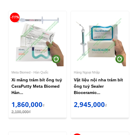
-11%
Meta Biomed - Hàn Quốc
Hàng Ngoại Nhập
Xi măng trám bít ống tuỷ
Vật liệu nội nha trám bít
CeraPutty Meta Biomed
ống tuỷ Sealer
Hàn...
Bioceramic...
1,860,000
2,945,000
₫
₫
2,100,000₫