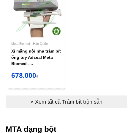
Meta Biomed - Hàn Quốc
Xi măng nội nha trám bít
ống tuỷ Adseal Meta
Biomed -...
678,000
₫
» Xem tất cả Trám bít trộn sẵn
MTA dạng bột