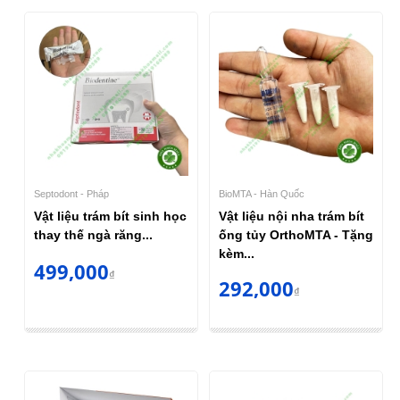
Septodont - Pháp
BioMTA - Hàn Quốc
Vật liệu trám bít sinh học
Vật liệu nội nha trám bít
thay thế ngà răng...
ống tủy OrthoMTA - Tặng
kèm...
499,000
₫
292,000
₫