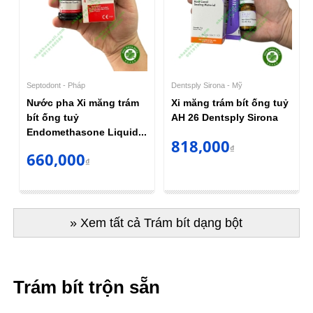
Septodont - Pháp
Dentsply Sirona - Mỹ
Nước pha Xi măng trám
Xi măng trám bít ống tuỷ
bít ống tuỷ
AH 26 Dentsply Sirona
Endomethasone Liquid...
818,000
₫
660,000
₫
» Xem tất cả Trám bít dạng bột
Trám bít trộn sẵn