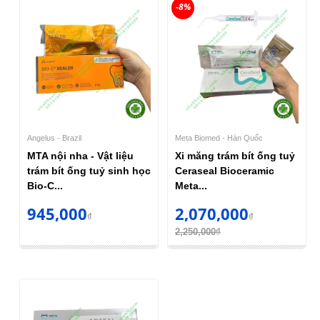
-8%
Angelus - Brazil
Meta Biomed - Hàn Quốc
MTA nội nha - Vật liệu
Xi măng trám bít ống tuỷ
trám bít ống tuỷ sinh học
Ceraseal Bioceramic
Bio-C...
Meta...
945,000
2,070,000
₫
₫
2,250,000₫