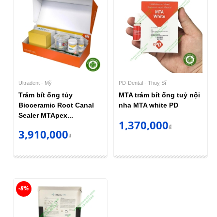
Ultradent - Mỹ
PD-Dental - Thuỵ Sĩ
Trám bít ống tủy
MTA trám bít ống tuỷ nội
Bioceramic Root Canal
nha MTA white PD
Sealer MTApex...
1,370,000
₫
3,910,000
₫
-8%