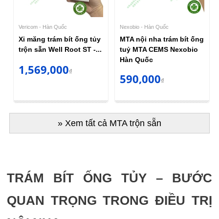
Vericom - Hàn Quốc
Nexobio - Hàn Quốc
Xi măng trám bít ống tủy
MTA nội nha trám bít ống
trộn sẵn Well Root ST -...
tuỷ MTA CEMS Nexobio
Hàn Quốc
1,569,000
₫
590,000
₫
» Xem tất cả MTA trộn sẵn
TRÁM BÍT ỐNG TỦY – BƯỚC
QUAN TRỌNG TRONG ĐIỀU TRỊ