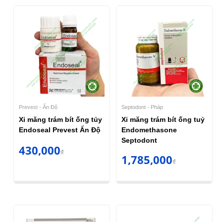
Prevest - Ấn Độ
Septodont - Pháp
Xi măng trám bít ống tủy
Xi măng trám bít ống tuỷ
Endoseal Prevest Ấn Độ
Endomethasone
Septodont
430,000
₫
1,785,000
₫