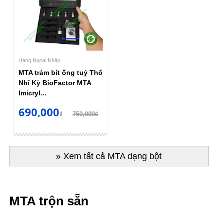
Hàng Ngoại Nhập
MTA trám bít ống tuỷ Thổ
Nhĩ Kỳ BioFactor MTA
Imicryl...
690,000
₫
750,000₫
» Xem tất cả MTA dạng bột
MTA trộn sẵn