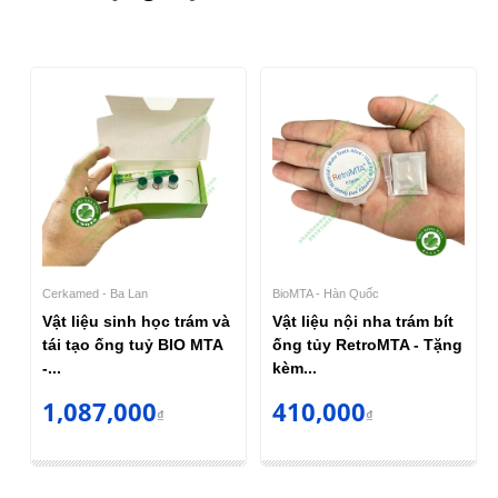
Cerkamed - Ba Lan
BioMTA - Hàn Quốc
Vật liệu sinh học trám và
Vật liệu nội nha trám bít
tái tạo ống tuỷ BIO MTA
ống tủy RetroMTA - Tặng
-...
kèm...
1,087,000
410,000
₫
₫