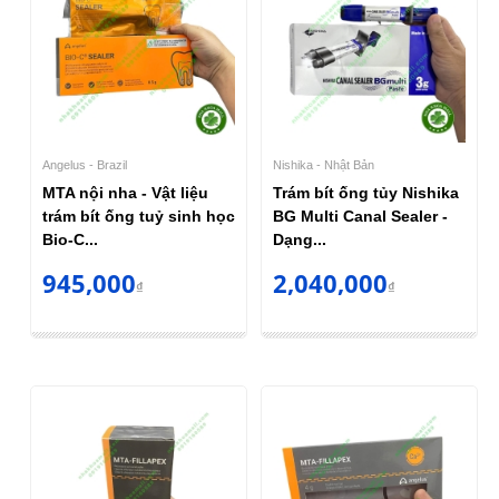
Angelus - Brazil
Nishika - Nhật Bản
MTA nội nha - Vật liệu
Trám bít ống tủy Nishika
trám bít ống tuỷ sinh học
BG Multi Canal Sealer -
Bio-C...
Dạng...
945,000
2,040,000
₫
₫