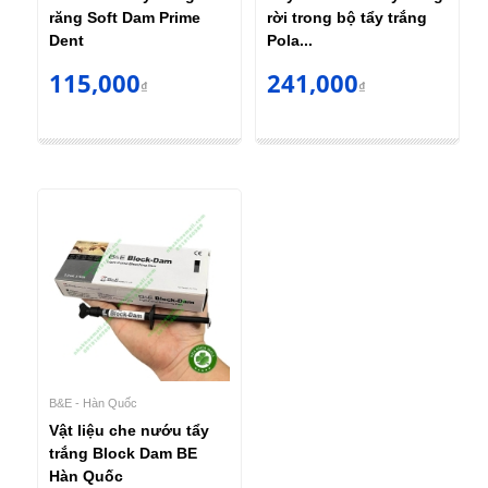
răng Soft Dam Prime
rời trong bộ tẩy trắng
Dent
Pola...
115,000
241,000
₫
₫
B&E - Hàn Quốc
Vật liệu che nướu tẩy
trắng Block Dam BE
Hàn Quốc