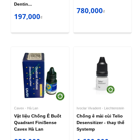
Dentin...
780,000
₫
197,000
₫
Cavex - Hà Lan
Ivoclar Vivadent - Liechtenstein
Vật liệu Chống Ê Buốt
Chống ê mài cùi Telio
Quadrant FiniSense
Desensitizer - thay thế
Cavex Hà Lan
Systemp