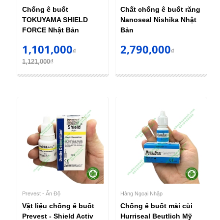
Chống ê buốt
Chất chống ê buốt răng
TOKUYAMA SHIELD
Nanoseal Nishika Nhật
FORCE Nhật Bản
Bản
1,101,000
2,790,000
₫
₫
1,121,000₫
Prevest - Ấn Độ
Hàng Ngoại Nhập
Vật liệu chống ê buốt
Chống ê buốt mài cùi
Prevest - Shield Activ
Hurriseal Beutlich Mỹ