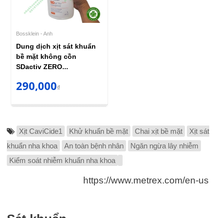
Bossklein - Anh
Dung dịch xịt sát khuẩn
bề mặt không cồn
SDactiv ZERO...
290,000
₫
Xịt CaviCide1
Khử khuẩn bề mặt
Chai xịt bề mặt
Xịt sát
khuẩn nha khoa
An toàn bệnh nhân
Ngăn ngừa lây nhiễm
Kiểm soát nhiễm khuẩn nha khoa
https://www.metrex.com/en-us