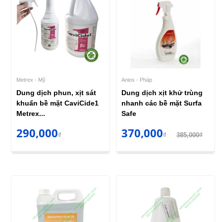
Metrex - Mỹ
Anios - Pháp
Dung dịch phun, xịt sát
Dung dịch xịt khử trùng
khuẩn bề mặt CaviCide1
nhanh các bề mặt Surfa
Metrex...
Safe
290,000
370,000
₫
₫
385,000₫