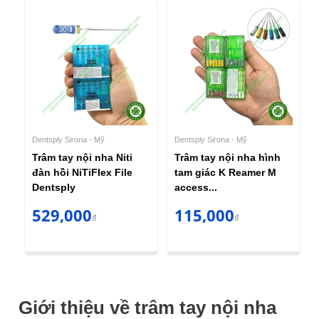
Dentsply Sirona - Mỹ
Dentsply Sirona - Mỹ
Trâm tay nội nha Niti
Trâm tay nội nha hình
đàn hồi NiTiFlex File
tam giác K Reamer M
Dentsply
access...
529,000
115,000
₫
₫
Giới thiệu về trâm tay nội nha