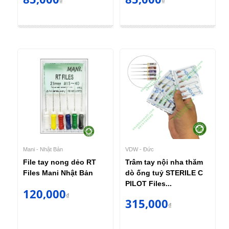
₫
₫
Mani - Nhật Bản
VDW - Đức
File tay nong dẻo RT
Trâm tay nội nha thăm
Files Mani Nhật Bản
dò ống tuỷ STERILE C
PILOT Files...
120,000
₫
315,000
₫