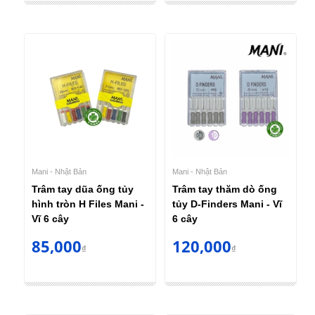
Mani - Nhật Bản
Mani - Nhật Bản
Trâm tay dũa ống tủy
Trâm tay thăm dò ống
hình tròn H Files Mani -
tủy D-Finders Mani - Vĩ
Vĩ 6 cây
6 cây
85,000
120,000
₫
₫