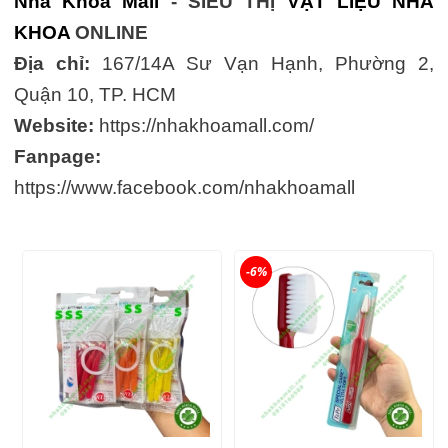
Nha Khoa Mall
- SIÊU THỊ
VẬT LIỆU NHA
KHOA
ONLINE
Địa chỉ:
167/14A Sư Vạn Hạnh, Phường 2,
Quận 10, TP. HCM
Website:
https://nhakhoamall.com/
Fanpage:
https://www.facebook.com/nhakhoamall
-6%