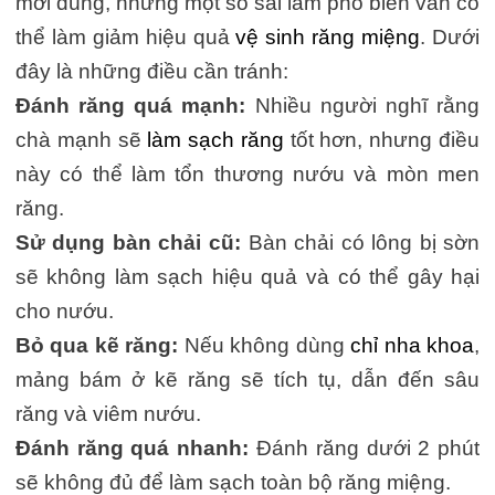
mới đúng, nhưng một số sai lầm phổ biến vẫn có
thể làm giảm hiệu quả
vệ sinh răng miệng
. Dưới
đây là những điều cần tránh:
Đánh răng quá mạnh:
Nhiều người nghĩ rằng
chà mạnh sẽ
làm sạch răng
tốt hơn, nhưng điều
này có thể làm tổn thương nướu và mòn men
răng.
Sử dụng bàn chải cũ:
Bàn chải có lông bị sờn
sẽ không làm sạch hiệu quả và có thể gây hại
cho nướu.
Bỏ qua kẽ răng:
Nếu không dùng
chỉ nha khoa
,
mảng bám ở kẽ răng sẽ tích tụ, dẫn đến sâu
răng và viêm nướu.
Đánh răng quá nhanh:
Đánh răng dưới 2 phút
sẽ không đủ để làm sạch toàn bộ răng miệng.