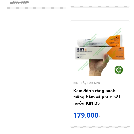
1,900,000₫
Kin - Tây Ban Nha
Kem đánh răng sạch
mảng bám và phục hồi
nướu KIN B5
179,000
₫