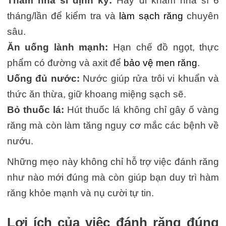
Thăm nha sĩ định kỳ:
Hãy đi khám nha sĩ 6
tháng/lần để kiểm tra và
làm sạch răng
chuyên
sâu.
Ăn uống lành mạnh:
Hạn chế đồ ngọt, thực
phẩm có đường và axit để
bảo vệ men răng
.
Uống đủ nước:
Nước giúp rửa trôi vi khuẩn và
thức ăn thừa, giữ khoang miệng sạch sẽ.
Bỏ thuốc lá:
Hút thuốc lá không chỉ gây ố vàng
răng mà còn làm tăng nguy cơ mắc các bệnh về
nướu.
Những mẹo này không chỉ hỗ trợ việc đánh răng
như nào mới đúng mà còn giúp bạn duy trì hàm
răng khỏe mạnh và nụ cười tự tin.
Lợi ích của việc đánh răng đúng