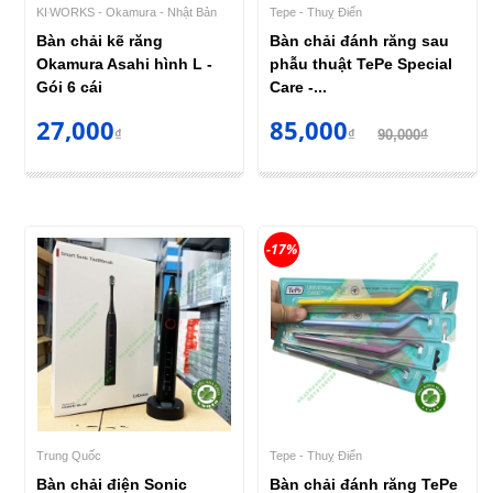
KI‧WORKS - Okamura - Nhật Bản
Tepe - Thuỵ Điển
Bàn chải kẽ răng
Bàn chải đánh răng sau
Okamura Asahi hình L -
phẫu thuật TePe Special
Gói 6 cái
Care -...
27,000
85,000
₫
₫
90,000₫
-17%
Trung Quốc
Tepe - Thuỵ Điển
Bàn chải điện Sonic
Bàn chải đánh răng TePe