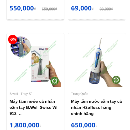
550,000
69,000
₫
650,000₫
₫
88,000₫
-5%
B.well - Thụy Sĩ
Trung Quốc
Máy tăm nước cá nhân
Máy tăm nước cầm tay cá
cầm tay B.Well Swiss WI-
nhân H2ofloss hàng
912 -...
chính hãng
1,800,000
650,000
₫
₫