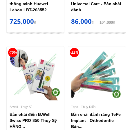
thông minh Huawei
Universal Care - Bàn chải
Leboo LBT-203552...
dành...
725,000
86,000
₫
₫
104,000₫
-15%
-22%
B.well - Thụy Sĩ
Tepe - Thuỵ Điển
Bàn chải điện B.Well
Bàn chải đánh răng TePe
Swiss PRO-850 Thụy Sỹ -
Implant - Orthodontic -
HÀNG...
Bàn...