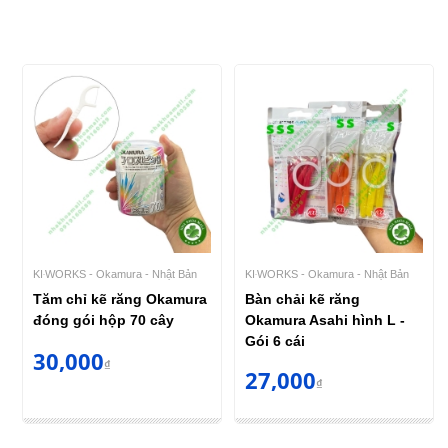
KI‧WORKS - Okamura - Nhật Bản
KI‧WORKS - Okamura - Nhật Bản
Tăm chỉ kẽ răng Okamura
Bàn chải kẽ răng
đóng gói hộp 70 cây
Okamura Asahi hình L -
Gói 6 cái
30,000
₫
27,000
₫