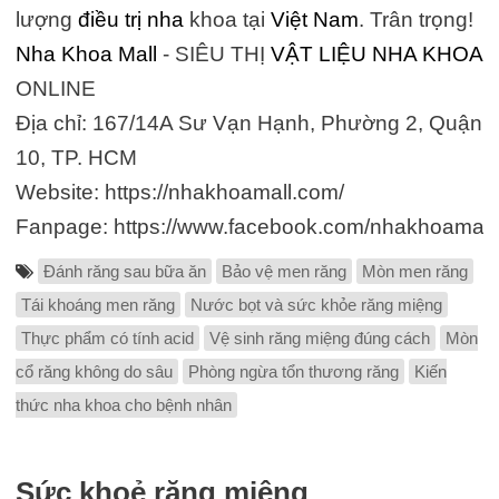
lượng
điều trị nha
khoa tại
Việt Nam
. Trân trọng!
Nha Khoa Mall
- SIÊU THỊ
VẬT LIỆU NHA KHOA
ONLINE
Địa chỉ: 167/14A Sư Vạn Hạnh, Phường 2, Quận
10, TP. HCM
Website: https://nhakhoamall.com/
Fanpage: https://www.facebook.com/nhakhoamall
Đánh răng sau bữa ăn
Bảo vệ men răng
Mòn men răng
Tái khoáng men răng
Nước bọt và sức khỏe răng miệng
Thực phẩm có tính acid
Vệ sinh răng miệng đúng cách
Mòn
cổ răng không do sâu
Phòng ngừa tổn thương răng
Kiến
thức nha khoa cho bệnh nhân
Sức khoẻ răng miệng