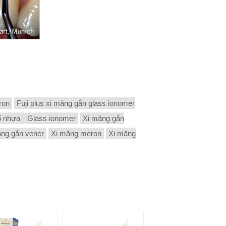
ron
Fuji plus xi măng gắn glass ionomer
cố nhựa
Glass ionomer
Xi măng gắn
ăng gắn vener
Xi măng meron
Xi măng