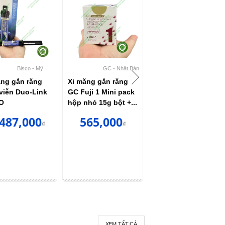
Bisco - Mỹ
GC - Nhật Bản
GC - Nhật Bản
ăng gắn răng
Xi măng gắn răng
Xi măng gắn răng
 viễn Duo-Link
GC Fuji 1 Mini pack
GC Fuji 1 hộp lớn
O
hộp nhỏ 15g bột +...
35g bột + 25g
nước...
,487,000
565,000
₫
₫
1,395,000
₫
XEM TẤT CẢ