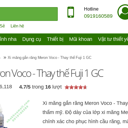
Hotline
0919160589
 Sẻ
Liên hệ
ỉnh nha
Dụng cụ
Thiết bị
Mũi khoan
Vật tư thiết 
»
n
Xi măng gắn răng Meron Voco - Thay thế Fuji 1 GC
n Voco - Thay thế Fuji 1 GC
6,118
4.7
/
5
trong
16
lượt
Xi măng gắn răng Meron Voco - Thay 
thẩm mỹ. Độ dày của lớp xi măng Me
chính xác cho phục hình cầu răng, mão 