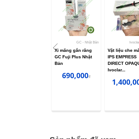
GC - Nhật Bản
GC - Nhật Bản
Ivocla
Nước xi măng gắn
Xi măng gắn răng
Vật liệu che m
răng GC Fuji 1 -
GC Fuji Plus Nhật
IPS EMPRESS
KHÔNG CÓ BỘT
Bản
DIRECT OPAQ
Ivoclar...
790,000
690,000
₫
₫
1,400,0