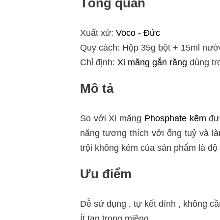
Tổng quan
Xuất xứ:
Voco - Đức
Quy cách: Hộp 35g bột + 15ml nướ
Chỉ định:
Xi măng gắn răng
dùng tr
Mô tả
So với Xi măng
Phosphate kẽm
đượ
năng tương thích với ống tuỷ và 
trội không kém của sản phẩm là độ 
Ưu điểm
Dễ sử dụng , tự kết dính , không c
Ít tan trong miệng