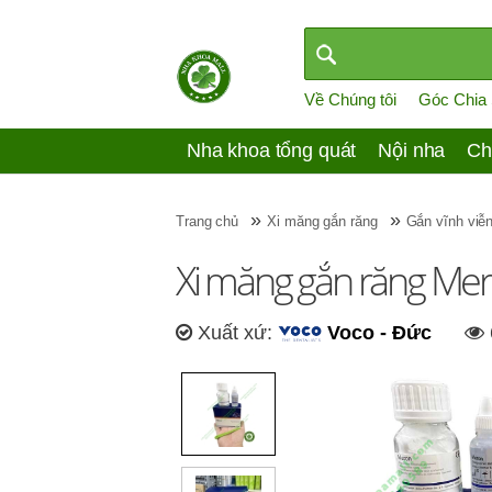
Về Chúng tôi
Góc Chia
Nha khoa tổng quát
Nội nha
Ch
»
»
Trang chủ
Xi măng gắn răng
Gắn vĩnh viễ
Xi măng gắn răng Mero
Xuất xứ:
Voco - Đức