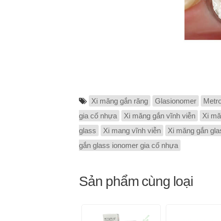
Xi măng gắn răng
Glasionomer
Metr
gia cố nhựa
Xi măng gắn vĩnh viễn
Xi mă
glass
Xi mang vĩnh viễn
Xi măng gắn gla
gắn glass ionomer gia cố nhựa
Sản phẩm cùng loại