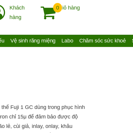
Khách
0
Giỏ hàng
hàng
yếu
Vệ sinh răng miệng
Labo
Chăm sóc sức khoẻ
thế Fuji 1 GC dùng trong phục hình
ron chỉ 15μ để đảm bảo được độ
lẻ, cùi giả, inlay, onlay, khâu