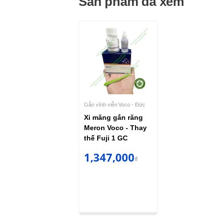
Sản phẩm đã xem
Gắn vĩnh viễn
Voco - Đức
Xi măng gắn răng
Meron Voco - Thay
thế Fuji 1 GC
1,347,000
₫