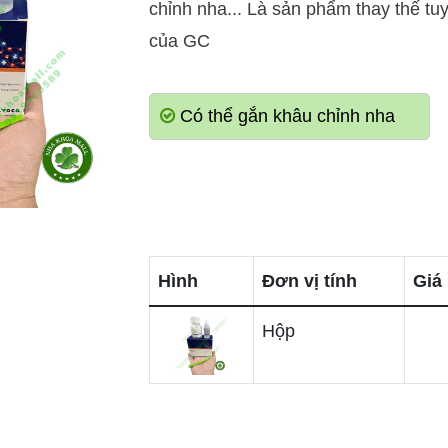
chỉnh nha... Là sản phẩm thay thế tu
của GC
Có thể gắn khâu chỉnh nha
Hình
Đơn vị tính
Giá
Hộp