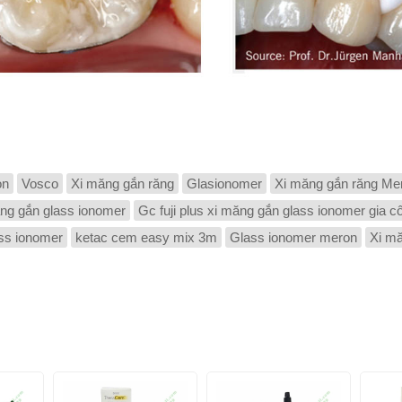
on
Vosco
Xi măng gắn răng
Glasionomer
Xi măng gắn răng Me
ng gắn glass ionomer
Gc fuji plus xi măng gắn glass ionomer gia 
ss ionomer
ketac cem easy mix 3m
Glass ionomer meron
Xi m