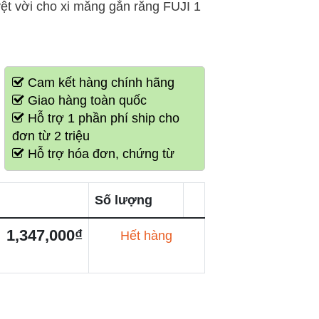
yệt vời cho xi măng gắn răng FUJI 1
Cam kết hàng chính hãng
Giao hàng toàn quốc
Hỗ trợ 1 phần phí ship cho
đơn từ 2 triệu
Hỗ trợ hóa đơn, chứng từ
Số lượng
1,347,000₫
Hết hàng