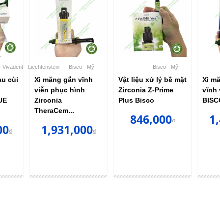
r Vivadent - Liechtenstein
Bisco - Mỹ
Bisco - Mỹ
àu cùi
Xi măng gắn vĩnh
Vật liệu xử lý bề mặt
Xi m
viễn phục hình
Zirconia Z-Prime
vĩnh
UE
Zirconia
Plus Bisco
BISC
TheraCem...
846,000
1
₫
00
1,931,000
₫
₫