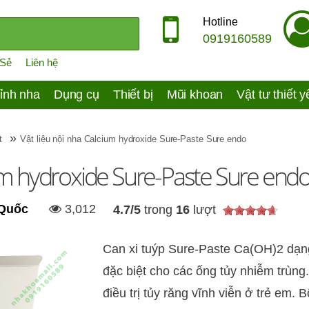
Hotline
0919160589
 Sẻ
Liên hệ
ỉnh nha
Dụng cụ
Thiết bị
Mũi khoan
Vật tư thiết 
»
t
Vật liệu nội nha Calcium hydroxide Sure-Paste Sure endo
ium hydroxide Sure-Paste Sure end
 Quốc
3,012
4.7
/
5
trong
16
lượt
Can xi tuýp Sure-Paste Ca(OH)2 dạng
đặc biệt cho các ống tủy nhiễm trùng.
điều trị tủy răng vĩnh viễn ở trẻ em. 