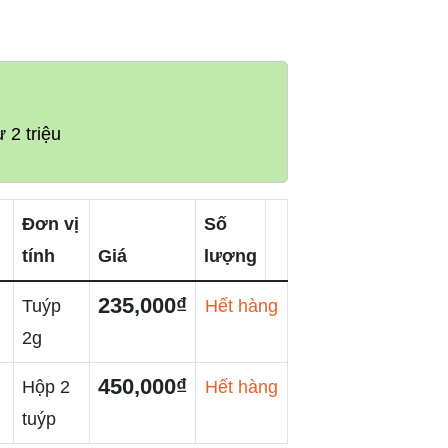
 2 triệu
Đơn vị
Số
tính
Giá
lượng
235,000₫
Tuýp
Hết hàng
2g
450,000₫
Hộp 2
Hết hàng
tuýp