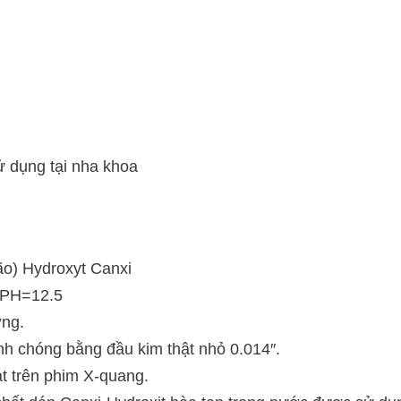
 dụng tại nha khoa
o) Hydroxyt Canxi
 PH=12.5
ơng.
nh chóng bằng đầu kim thật nhỏ 0.014″.
t trên phim X-quang.