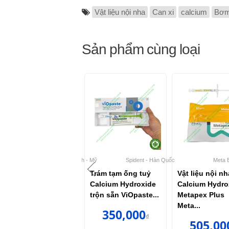
Vật liệu nội nha
Can xi
calcium
Bơm
Sản phẩm cùng loại
c
Dharma Research - Mỹ
Spident - Hàn Quốc
Meta 
Vật liệu che tuỷ
Trám tạm ống tuỷ
Vật liệu nội nh
Calcium hydroxide
Calcium Hydroxide
Calcium Hydro
Dharma
trộn sẵn ViOpaste...
Metapex Plus
Meta...
199,000
350,000
₫
₫
505,00