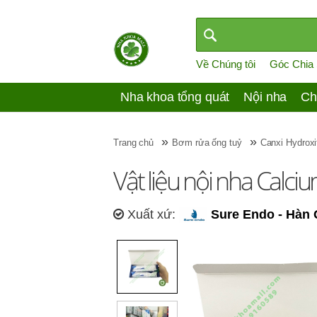
Về Chúng tôi
Góc Chia
Nha khoa tổng quát
Nội nha
Ch
»
»
Trang chủ
Bơm rửa ống tuỷ
Canxi Hydroxi
Vật liệu nội nha Calc
Xuất xứ:
Sure Endo - Hàn