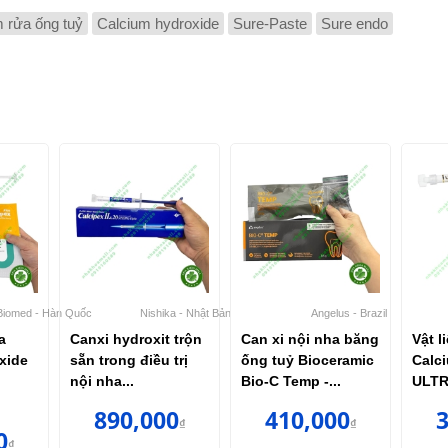
 rửa ống tuỷ
Calcium hydroxide
Sure-Paste
Sure endo
Biomed - Hàn Quốc
Nishika - Nhật Bản
Angelus - Brazil
a
Canxi hydroxit trộn
Can xi nội nha băng
Vật l
xide
sẵn trong điều trị
ống tuỷ Bioceramic
Calc
nội nha...
Bio-C Temp -...
ULTR
890,000
410,000
3
₫
₫
0
₫