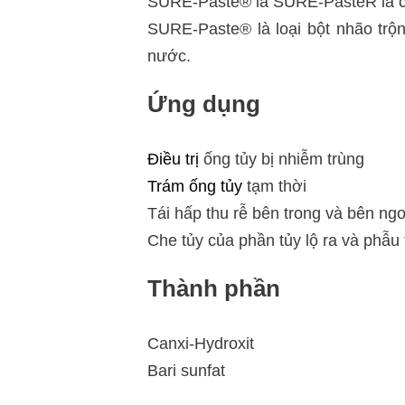
SURE-Paste® là SURE-PasteR là ch
SURE-Paste® là loại bột nhão trộ
nước.
Ứng dụng
Điều trị
ống tủy bị nhiễm trùng
Trám ống tủy
tạm thời
Tái hấp thu rễ bên trong và bên ngo
Che tủy của phần tủy lộ ra và phẫu 
Thành phần
Canxi-Hydroxit
Bari sunfat