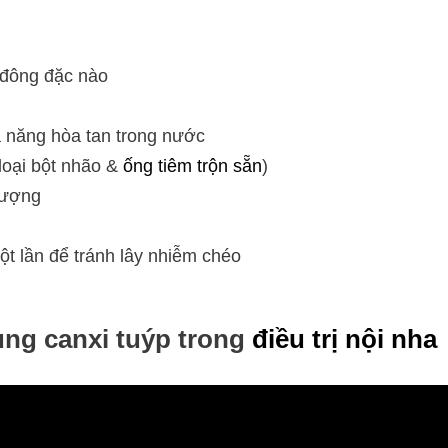
 đông đặc nào
ả năng hòa tan trong nước
loại bột nhão &
ống tiêm trộn sẵn
)
tượng
 lần để tránh lây nhiễm chéo
ụng canxi tuýp trong
điều trị nội nha