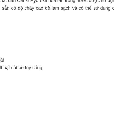
ất dán Canxi-Hydroxit hòa tan trong nước được sử dụn
n sẵn có độ chảy cao để làm sạch và có thể sử dụng 
ài
thuật cắt bỏ tủy sống