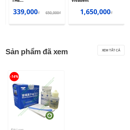
THẾ...
Vivadent
339,000
1,650,000
₫
650,000₫
₫
Sản phẩm đã xem
XEM TẤT CẢ
-14%
Đài Loan