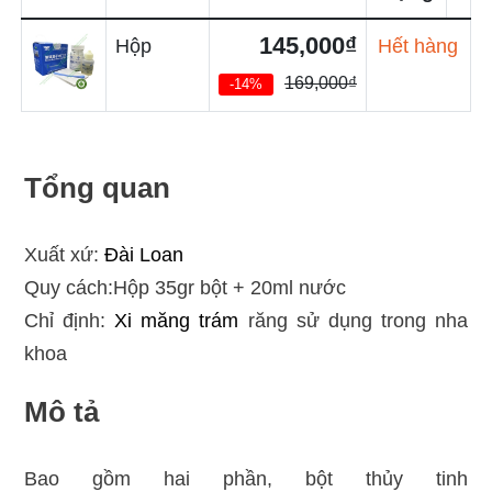
145,000₫
Hộp
Hết hàng
169,000₫
-14%
Tổng quan
Xuất xứ:
Đài Loan
Quy cách:Hộp 35gr bột + 20ml nước
Chỉ định:
Xi măng trám
răng sử dụng trong nha
khoa
Mô tả
Bao gồm hai phần, bột thủy tinh