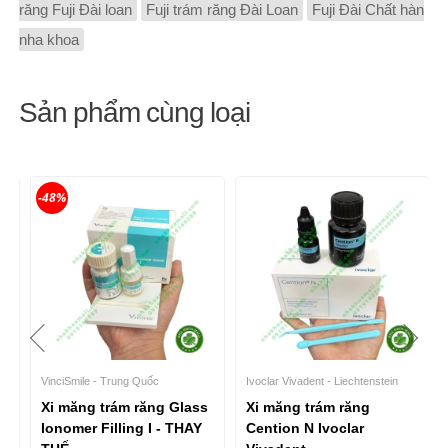
răng Fuji Đài loan
Fuji trám răng Đài Loan
Fuji Đài Chất hàn
nha khoa
Sản phẩm cùng loại
-48%
VinciSmile - Trung Quốc
Ivoclar Vivadent - Liechtenstein
Xi măng trám răng Glass
Xi măng trám răng
Ionomer Filling I - THAY
Cention N Ivoclar