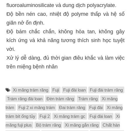
fluoroaluminosilicate và dung dịch polyacrylate.
Độ bền nén cao, nhiệt độ polyme thấp và hệ số
giãn nở ổn định.
Độ bám chắc chắn, không hòa tan, không gây
kích ứng và khả năng tương thích sinh học tuyệt
vời.
Xử lý dễ dàng, đủ thời gian điêu khắc và làm việc
trên miệng bệnh nhân
Xi măng trám răng
Fuji
Fuji đài loan
Fuji đài trám răng
Trám răng đài loan
Đèn trám răng
Trám răng
Xi măng
trám
Fuji 2 xi măng trám
Đai trám răng
Fuji đài
Xi măng
trám bít ống tủy
Fuji 2
Xi măng trám gc
Fuji đài loan
Xi
măng fuji plus
Bộ trám răng
Xi măng gắn răng
Chất hàn