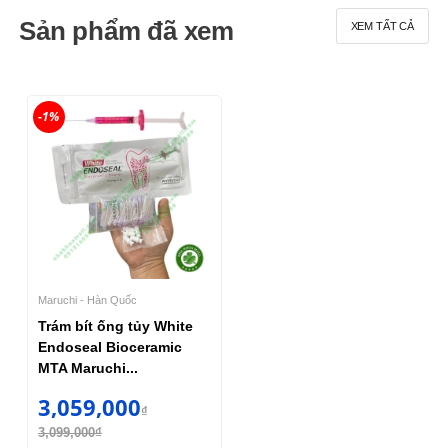
Sản phẩm đã xem
XEM TẤT CẢ
-1%
Maruchi - Hàn Quốc
Trám bít ống tủy White
Endoseal Bioceramic
MTA Maruchi...
3,059,000
₫
3,099,000₫