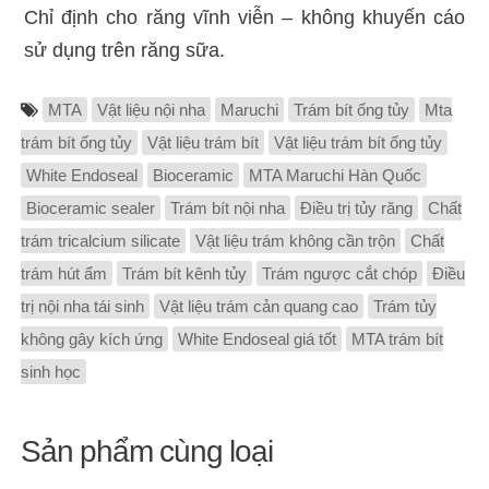
Chỉ định cho răng vĩnh viễn – không khuyến cáo
sử dụng trên răng sữa.
MTA
Vật liệu nội nha
Maruchi
Trám bít ống tủy
Mta
trám bít ống tủy
Vật liệu trám bít
Vật liệu trám bít ống tủy
White Endoseal
Bioceramic
MTA Maruchi Hàn Quốc
Bioceramic sealer
Trám bít nội nha
Điều trị tủy răng
Chất
trám tricalcium silicate
Vật liệu trám không cần trộn
Chất
trám hút ẩm
Trám bít kênh tủy
Trám ngược cắt chóp
Điều
trị nội nha tái sinh
Vật liệu trám cản quang cao
Trám tủy
không gây kích ứng
White Endoseal giá tốt
MTA trám bít
sinh học
Sản phẩm cùng loại