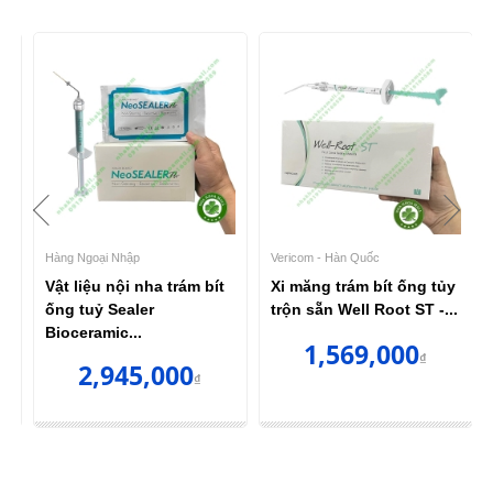
Hàng Ngoại Nhập
Vericom - Hàn Quốc
Vật liệu nội nha trám bít
Xi măng trám bít ống tủy
ống tuỷ Sealer
trộn sẵn Well Root ST -...
Bioceramic...
1,569,000
₫
2,945,000
₫