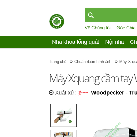
Về Chúng tôi
Góc Chia
Nha khoa tổng quát
Nội nha
Ch
»
»
Trang chủ
Chuẩn đoán hình ảnh
Máy X-qu
Máy Xquang cầm tay
Xuất xứ:
Woodpecker - Tr