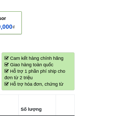
or
0,000
₫
Cam kết hàng chính hãng
Giao hàng toàn quốc
Hỗ trợ 1 phần phí ship cho
đơn từ 2 triệu
Hỗ trợ hóa đơn, chứng từ
Số lượng