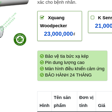
xác cho bệnh nhân.
Xquang
K Sens
21,00
Woodpecker
23,000,000
₫
Bảo vệ tia bức xạ kép
Pin dung lượng cao
Màn hình điều khiển cảm ứng
BẢO HÀNH 24 THÁNG
Tên sản
Đơn vị
Hình
phẩm
tính
Giá