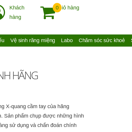
Khách
0
Giỏ hàng
hàng
yếu
Vệ sinh răng miệng
Labo
Chăm sóc sức khoẻ
HÍNH HÃNG
ng X-quang cầm tay của hãng
gọn. Sản phẩm chụp được những hình
 dàng sử dụng và chẩn đoán chính