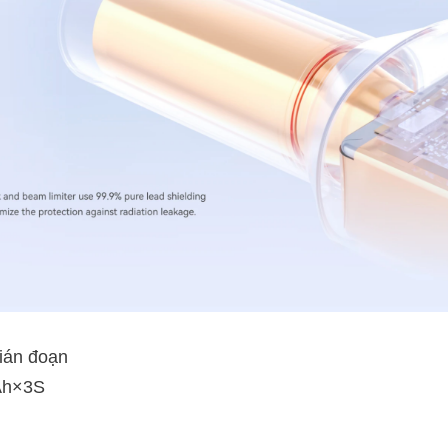
gián đoạn
mAh×3S