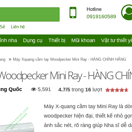
Hotline
0919160589
 Sẻ
Liên hệ
ỉnh nha
Dụng cụ
Thiết bị
Mũi khoan
Vật tư thiết 
»
ang
Máy Xquang cầm tay Woodpecker Mini Ray - HÀNG CHÍNH HÃNG
 Woodpecker Mini Ray - HÀNG C
ung Quốc
5,591
4.7
/
5
trong
16
lượt
Máy X-quang cầm tay Mini Ray là dò
woodpecker hiện đại, thiết kế nhỏ 
ảnh sắc nét, rõ ràng giúp Nha sĩ dễ