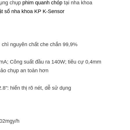
ụng chụp
phim quanh chóp
tại nha khoa
ật số nha khoa KP K-Sensor
g chì nguyên chất che chắn 99,9%
2mA; Công suất đầu ra 140W; tiêu cự 0,4mm
ảo chụp an toàn hơn
8": hiển thị rõ nét, dễ sử dụng
002mgy/h