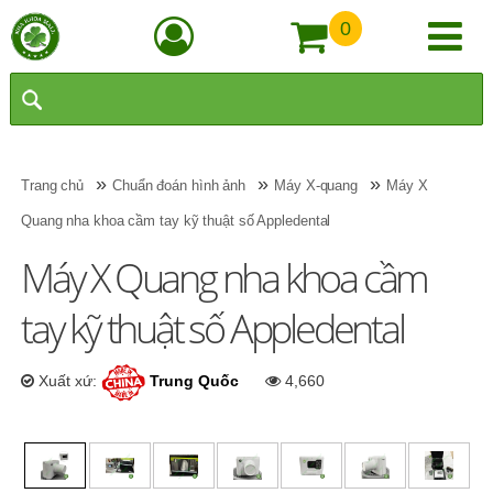
0
»
»
»
Trang chủ
Chuẩn đoán hình ảnh
Máy X-quang
Máy X
Quang nha khoa cầm tay kỹ thuật số Appledental
Máy X Quang nha khoa cầm
tay kỹ thuật số Appledental
Xuất xứ:
Trung Quốc
4,660