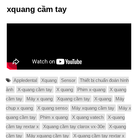
xquang cầm tay
Appledental
Xquang
Sensor
Thiết bị chuẩn đoán hình
ảnh
X-quang cầm tay
X quang
Phim x-quang
X quang
cầm tay
Máy x quang
Xquang cầm tay
X-quang
Máy
chụp x quang
X quang senso
Máy xquang cầm tay
Máy x
quang cầm tay
Phim x quang
X quang vatech
X-quang
cầm tay rextar x
Xquang cầm tay clarox vx-30e
X-quang
cầm tay
Máy xquang cầm tay
X-quang cầm tay rextar x