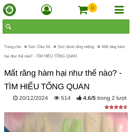
0
»
»
»
Trang chủ
Góc Chia Sẻ
Sức khoẻ răng miệng
Mất răng hàm
hại như thế nào? - TÌM HIỂU TỔNG QUAN
Mất răng hàm hại như thế nào? -
TÌM HIỂU TỔNG QUAN
20/12/2024
514
4.6
/
5
trong
2
lượt