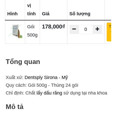
vị
Hình
tính
Giá
Số lượng
178,000₫
Gói
Th
và
500g
gi
Tổng quan
Xuất xứ:
Dentsply Sirona - Mỹ
Quy cách: Gói 500g - Thùng 24 gói
Chỉ định: Chất
lấy dấu răng
sử dụng tại nha khoa
Mô tả