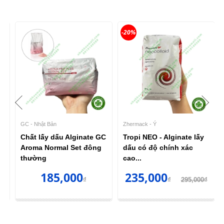
-20%
GC - Nhật Bản
Zhermack - Ý
Chất lấy dấu Alginate GC
Tropi NEO - Alginate lấy
Aroma Normal Set đông
dấu có độ chính xác
thường
cao...
185,000
235,000
₫
₫
295,000₫