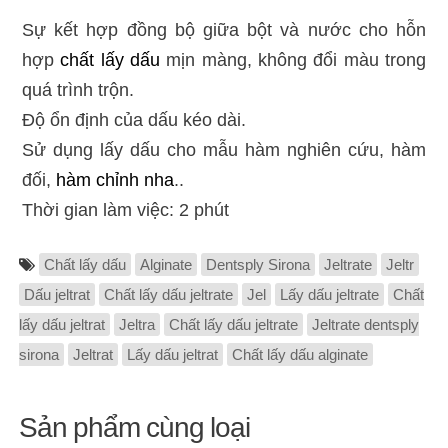
Sự kết hợp đồng bộ giữa bột và nước cho hỗn
hợp
chất lấy dấu
mịn màng, không đổi màu trong
quá trình trộn.
Độ ổn định của dấu kéo dài.
Sử dụng lấy dấu cho mẫu hàm nghiên cứu, hàm
đối,
hàm chỉnh nha
..
Thời gian làm việc: 2 phút
Chất lấy dấu
Alginate
Dentsply Sirona
Jeltrate
Jeltr
Dấu jeltrat
Chất lấy dấu jeltrate
Jel
Lấy dấu jeltrate
Chất
lấy dấu jeltrat
Jeltra
Chất lấy dấu jeltrate
Jeltrate dentsply
sirona
Jeltrat
Lấy dấu jeltrat
Chất lấy dấu alginate
Sản phẩm cùng loại