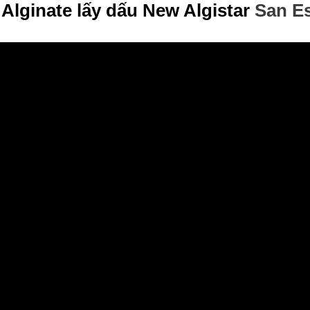
h
Alginate lấy dấu
New Algistar
San E