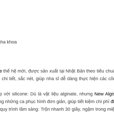
nha khoa
e
thế hệ mới, được sản xuất tại Nhật Bản theo tiêu ch
m chi tiết, sắc nét, giúp nha sĩ dễ dàng thực hiện các 
p với silicone: Dù là vật liệu alginate, nhưng
New Algis
ng những ca phục hình đơn giản, giúp tiết kiệm chi phí
đ
quy trình lâm sàng: Trộn nhanh 30 giây, ngậm trong miện