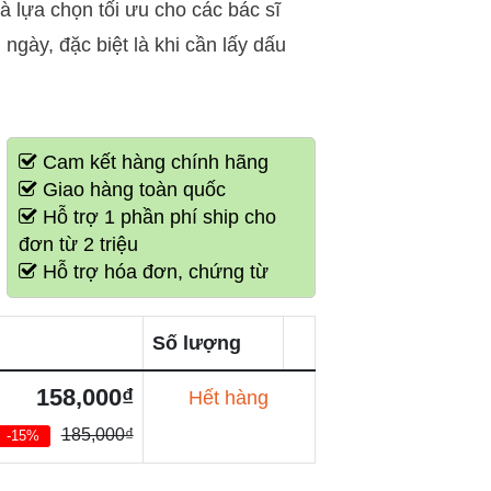
à lựa chọn tối ưu cho các bác sĩ
ngày, đặc biệt là khi cần lấy dấu
Cam kết hàng chính hãng
Giao hàng toàn quốc
Hỗ trợ 1 phần phí ship cho
đơn từ 2 triệu
Hỗ trợ hóa đơn, chứng từ
Số lượng
158,000₫
Hết hàng
185,000₫
-15%