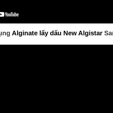
dụng
Alginate lấy dấu
New Algistar
Sa