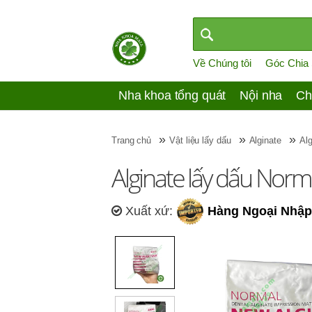
Về Chúng tôi
Góc Chia
Nha khoa tổng quát
Nội nha
Ch
»
»
»
Trang chủ
Vật liệu lấy dấu
Alginate
Alg
Alginate lấy dấu Norm
Xuất xứ:
Hàng Ngoại Nhập