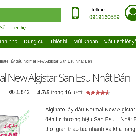
Hotline
0919160589
 Sẻ
Liên hệ
ỉnh nha
Dụng cụ
Thiết bị
Mũi khoan
Vật tư thiết 
inate lấy dấu Normal New Algistar San Esu Nhật Bản
al New Algistar San Esu Nhật Bản
1,842
4.7
/
5
trong
16
lượt
Alginate lấy dấu Normal New Algistar 
đến từ thương hiệu San Esu – Nhật Bả
thời gian thao tác nhanh và khả năng 