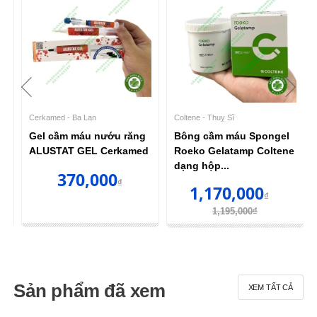
Cerkamed - Ba Lan
Coltene - Thuỵ Sĩ
Gel cầm máu nướu răng
Bông cầm máu Spongel
e
ALUSTAT GEL Cerkamed
Roeko Gelatamp Coltene
dạng hộp...
370,000
₫
1,170,000
₫
1,195,000₫
Sản phẩm đã xem
XEM TẤT CẢ