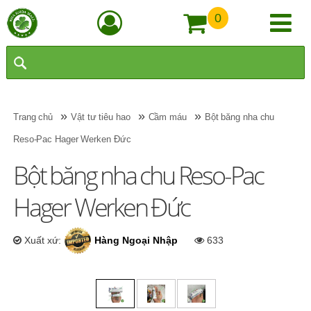
0
»
»
»
Trang chủ
Vật tư tiêu hao
Cầm máu
Bột băng nha chu
Reso-Pac Hager Werken Đức
Bột băng nha chu Reso-Pac
Hager Werken Đức
Xuất xứ:
Hàng Ngoại Nhập
633