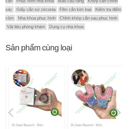
cắn
Phục hình nha khoa
Mão cầu răng
Khớp cắn chính
xác
Giấy cắn sứ zirconia
Film cắn kim loại
Kiểm tra điểm
cộm
Nha khoa phục hình
Chỉnh khớp cắn sau phục hình
Vật liệu phòng khám
Dụng cụ nha khoa
Sản phẩm cùng loại
Dr.Jean Bausch - Đức
Dr.Jean Bausch - Đức