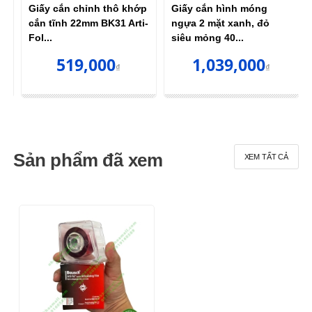
p
Giấy cắn chỉnh thô khớp
Giấy cắn hình móng
cắn tĩnh 22mm BK31 Arti-
ngựa 2 mặt xanh, đỏ
Fol...
siêu mỏng 40...
519,000
1,039,000
₫
₫
Sản phẩm đã xem
XEM TẤT CẢ