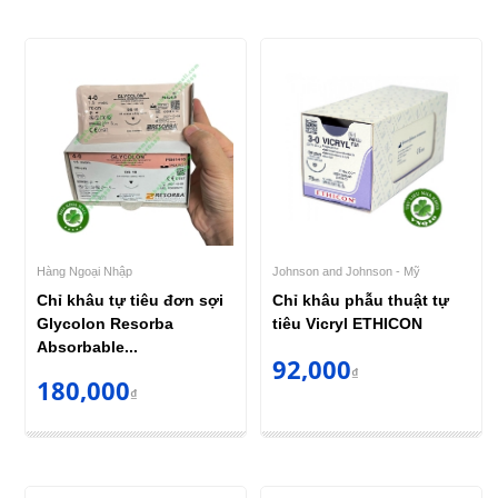
Hàng Ngoại Nhập
Johnson and Johnson - Mỹ
Chỉ khâu tự tiêu đơn sợi
Chỉ khâu phẫu thuật tự
Glycolon Resorba
tiêu Vicryl ETHICON
Absorbable...
92,000
₫
180,000
₫