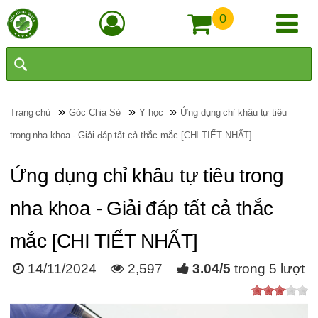
0
»
»
»
Trang chủ
Góc Chia Sẻ
Y học
Ứng dụng chỉ khâu tự tiêu
trong nha khoa - Giải đáp tất cả thắc mắc [CHI TIẾT NHẤT]
Ứng dụng chỉ khâu tự tiêu trong
nha khoa - Giải đáp tất cả thắc
mắc [CHI TIẾT NHẤT]
14/11/2024
2,597
3.04
/
5
trong
5
lượt