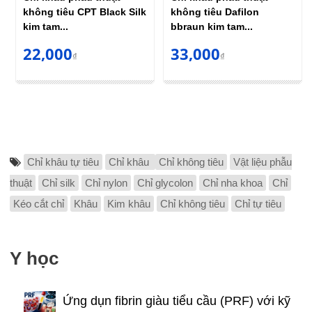
không tiêu CPT Black Silk
không tiêu Dafilon
kim tam...
bbraun kim tam...
22,000
33,000
₫
₫
Chỉ khâu tự tiêu
Chỉ khâu
Chỉ không tiêu
Vật liệu phẫu
thuật
Chỉ silk
Chỉ nylon
Chỉ glycolon
Chỉ nha khoa
Chỉ
Kéo cắt chỉ
Khâu
Kim khâu
Chỉ không tiêu
Chỉ tự tiêu
Y học
Ứng dụn fibrin giàu tiểu cầu (PRF) với kỹ