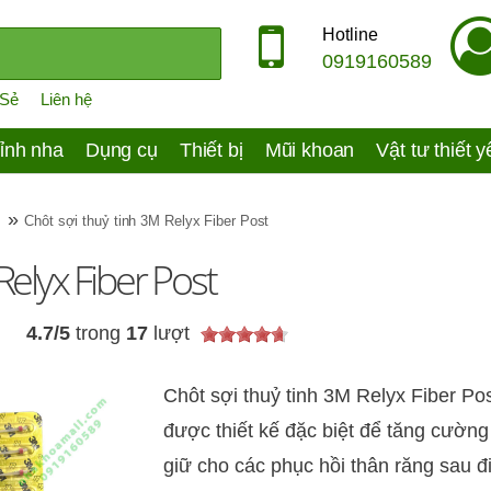
Hotline
0919160589
 Sẻ
Liên hệ
ỉnh nha
Dụng cụ
Thiết bị
Mũi khoan
Vật tư thiết 
»
Chôt sợi thuỷ tinh 3M Relyx Fiber Post
Relyx Fiber Post
76
4.7
/
5
trong
17
lượt
Chôt sợi thuỷ tinh 3M Relyx Fiber Post
được thiết kế đặc biệt để tăng cường
giữ cho các phục hồi thân răng sau đ