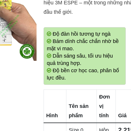
hiệu 3M ESPE – một trong những nhà 
đầu thế giới.
Độ đàn hồi tương tự ngà
Bám dính chắc chắn nhờ bề
mặt vi mao.
Dẫn sáng sâu, tối ưu hiệu
quả trùng hợp.
Độ bền cơ học cao, phân bố
lực đều.
Đơn
Tên sản
vị
Hình
phẩm
tính
Giá
2,21
Size 0
Hộp