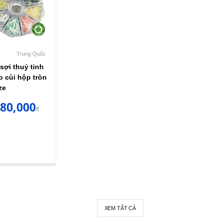
Trung Quốc
sợi thuỷ tinh
ạo cùi hộp tròn
ze
80,000
₫
XEM TẤT CẢ