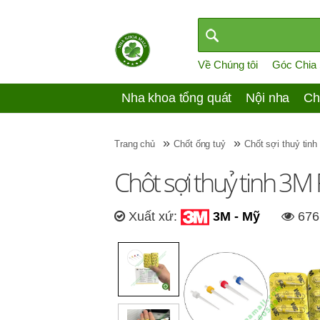
Về Chúng tôi
Góc Chia
Nha khoa tổng quát
Nội nha
Ch
»
»
Trang chủ
Chốt ống tuỷ
Chốt sợi thuỷ tinh
Chôt sợi thuỷ tinh 3M 
Xuất xứ:
3M - Mỹ
6