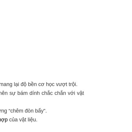
mang lại độ bền cơ học vượt trội.
 nên sự bám dính chắc chắn với vật
ứng “chêm đòn bẩy”.
hợp
của vật liệu.