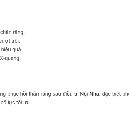
 chân răng.
ượt trội.
hiệu quả.
n X-quang.
ong phục hồi thân răng sau
điều trị
Nội Nha
, đặc biệt p
ố lực tối ưu.