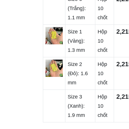
(Trắng):
10
1.1 mm
chốt
2,21
Size 1
Hộp
(Vàng):
10
1.3 mm
chốt
2,21
Size 2
Hộp
(Đỏ): 1.6
10
mm
chốt
2,21
Size 3
Hộp
(Xanh):
10
1.9 mm
chốt