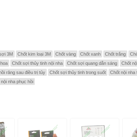
sợi 3M
Chốt kim loại 3M
Chốt vàng
Chốt xanh
Chốt trắng
Chố
khoa
Chốt sợi thủy tinh nội nha
Chốt sợi quang dẫn sáng
Chốt nộ
ồi răng sau điều trị tủy
Chốt sợi thủy tinh trong suốt
Chốt nội nha
 nội nha phục hồi