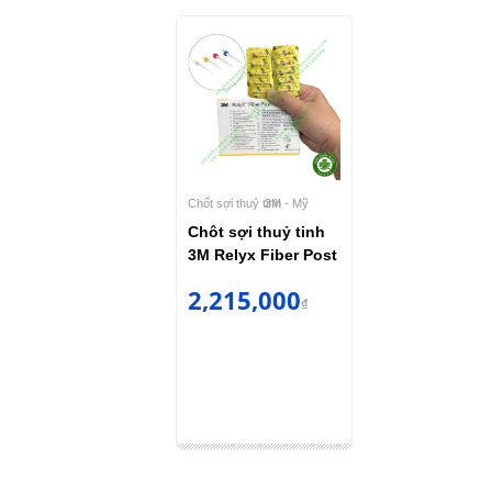
Chốt sợi thuỷ tinh
3M - Mỹ
Chôt sợi thuỷ tinh
3M Relyx Fiber Post
2,215,000
₫