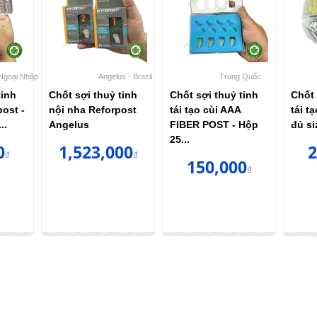
Ngoại Nhập
Angelus - Brazil
Trung Quốc
tinh
Chốt sợi thuỷ tinh
Chốt sợi thuỷ tinh
Chốt 
post -
nội nha Reforpost
tái tạo cùi AAA
tái t
..
Angelus
FIBER POST - Hộp
đủ si
25...
0
1,523,000
2
₫
₫
150,000
₫