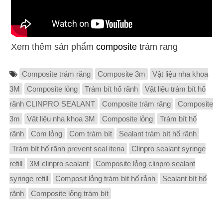
Xem thêm sản phẩm
composite
trám rang
Composite trám răng
Composite 3m
Vật liệu nha khoa
3M
Composite lỏng
Trám bít hố rãnh
Vật liệu trám bít hố
rãnh CLINPRO SEALANT
Composite trám răng
Composite
3m
Vật liệu nha khoa 3M
Composite lỏng
Trám bít hố
rãnh
Com lỏng
Com trám bít
Sealant trám bít hố rãnh
Trám bít hố rãnh prevent seal itena
Clinpro sealant syringe
refill
3M clinpro sealant
Composite lỏng clinpro sealant
syringe refill
Composit lỏng trám bít hố rảnh
Sealant bít hố
rãnh
Composite lỏng trám bít