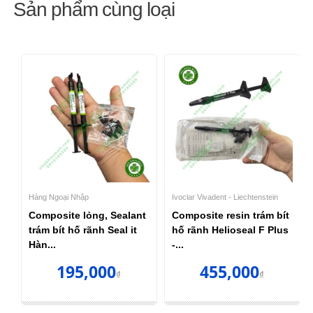
Sản phẩm cùng loại
Hàng Ngoại Nhập
Ivoclar Vivadent - Liechtenstein
Composite lỏng, Sealant
Composite resin trám bít
trám bít hố rãnh Seal it
hố rãnh Helioseal F Plus
Hàn...
-...
195,000
455,000
₫
₫