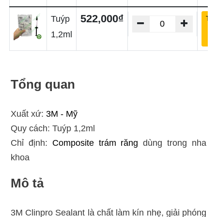
522,000₫
Tuýp
Th
và
1,2ml
gi
Tổng quan
Xuất xứ:
3M - Mỹ
Quy cách: Tuýp 1,2ml
Chỉ định:
Composite trám răng
dùng trong nha
khoa
Mô tả
3M Clinpro Sealant là chất làm kín nhẹ, giải phóng