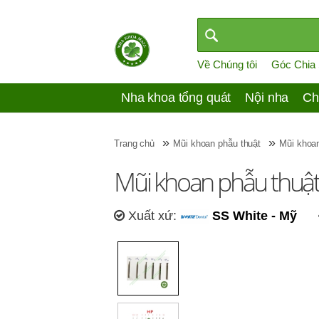
Về Chúng tôi
Góc Chia
Nha khoa tổng quát
Nội nha
Ch
»
»
Trang chủ
Mũi khoan phẫu thuật
Mũi khoan
Mũi khoan phẫu thuậ
Xuất xứ:
SS White - Mỹ