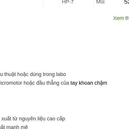
5
HP-7
Mũi
Xem t
5
HP-6
Mũi
5
HP-5
Mũi
u thuật hoặc dùng trong labo
5
HP-4
Mũi
icromotor hoặc đầu thẳng của
tay khoan chậm
5
HP-3
Mũi
xuất từ nguyên liệu cao cấp
suất mạnh mẽ