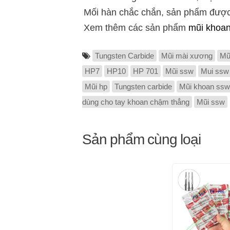
Mối hàn chắc chắn, sản phẩm được
Xem thêm các sản phẩm
mũi khoan
Tungsten Carbide
Mũi mài xương
Mũ
HP7
HP10
HP 701
Mũi ssw
Mui ssw
Mũi hp
Tungsten carbide
Mũi khoan ss
dùng cho tay khoan chậm thẳng
Mũi ssw
Sản phẩm cùng loại