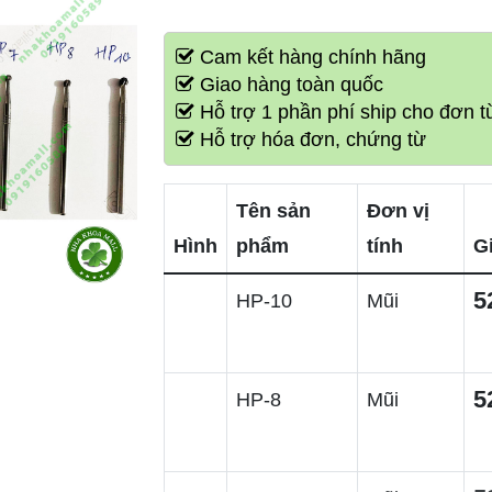
Cam kết hàng chính hãng
Giao hàng toàn quốc
Hỗ trợ 1 phần phí ship cho đơn từ
Hỗ trợ hóa đơn, chứng từ
Tên sản
Đơn vị
Hình
phẩm
tính
G
5
HP-10
Mũi
5
HP-8
Mũi