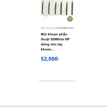
Mũi khoan phẫu thuật khác
SS White - Mỹ
Mũi khoan phẫu
thuật SSWhite HP
dùng cho tay
khoan...
52,000
₫