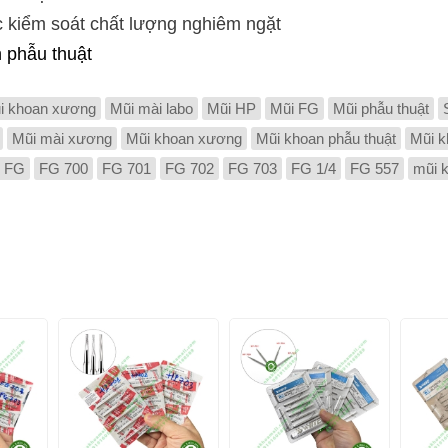
5
HP-1/2
Mũi
 kiểm soát chất lượng nghiêm ngặt
 phẫu thuật
5
HP-1/4
Mũi
i khoan xương
Mũi mài labo
Mũi HP
Mũi FG
Mũi phẫu thuật
Mũi mài xương
Mũi khoan xương
Mũi khoan phẫu thuật
Mũi k
w FG
FG 700
FG 701
FG 702
FG 703
FG 1/4
FG 557
mũi 