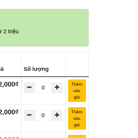
 2 triệu
iá
Số lượng
2,000₫
Thêm
vào
giỏ
2,000₫
Thêm
vào
giỏ