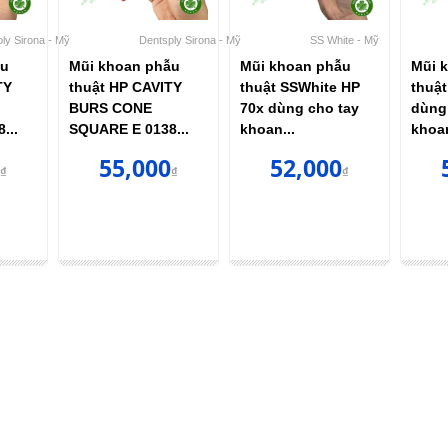
ly Sirona - Mỹ
Dentsply Sirona - Mỹ
SS White - Mỹ
ẫu
Mũi khoan phẫu
Mũi khoan phẫu
Mũi 
TY
thuật HP CAVITY
thuật SSWhite HP
thuậ
BURS CONE
70x dùng cho tay
dùng
...
SQUARE E 0138...
khoan...
khoan
55,000
52,000
₫
₫
₫