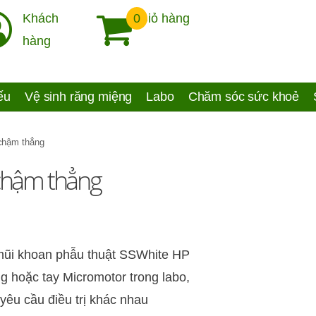
Khách
0
Giỏ hàng
hàng
yếu
Vệ sinh răng miệng
Labo
Chăm sóc sức khoẻ
chậm thẳng
chậm thẳng
mũi khoan phẫu thuật SSWhite HP
g hoặc tay Micromotor trong labo,
yêu cầu điều trị khác nhau