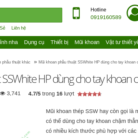
Hotline
0919160589
 Sẻ
Liên hệ
ỉnh nha
Dụng cụ
Thiết bị
Mũi khoan
Vật tư thiết 
»
 phẫu thuật khác
Mũi khoan phẫu thuật SSWhite HP dùng cho tay khoan 
t SSWhite HP dùng cho tay khoan 
3,741
4.7
/
5
trong
16
lượt
Mũi khoan thép SSW hay còn gọi là 
có thể dùng cho tay khoan chậm thẳn
có nhiều kích thước phù hợp với các 