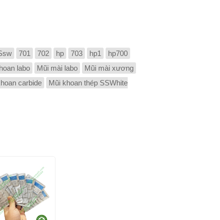
2,000₫
Thêm
vào
giỏ
2,000₫
Thêm
Ssw
701
702
hp
703
hp1
hp700
vào
hoan labo
Mũi mài labo
Mũi mài xương
giỏ
khoan carbide
Mũi khoan thép SSWhite