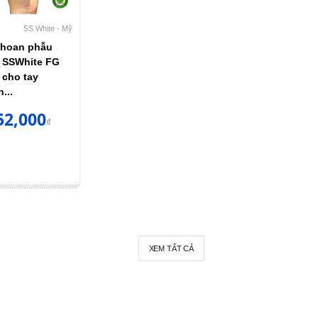
SS White - Mỹ
khoan phẫu
t SSWhite FG
 cho tay
...
52,000
₫
XEM TẤT CẢ