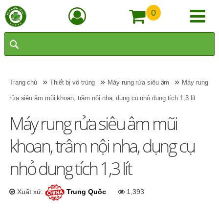
0
»
»
»
Trang chủ
Thiết bị vô trùng
Máy rung rửa siêu âm
Máy rung
rửa siêu âm mũi khoan, trâm nội nha, dụng cụ nhỏ dung tích 1,3 lít
Máy rung rửa siêu âm mũi
khoan, trâm nội nha, dụng cụ
nhỏ dung tích 1,3 lít
Xuất xứ:
Trung Quốc
1,393