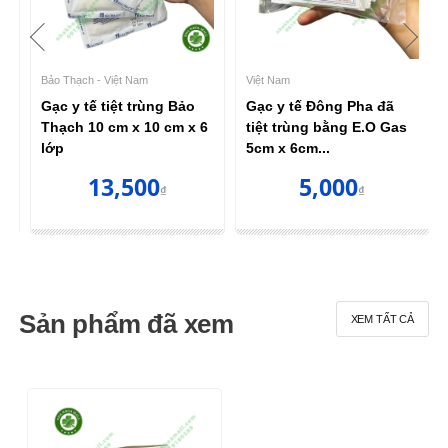
Bảo Thạch - Việt Nam
Việt Nam
Gạc y tế tiệt trùng Bảo
Gạc y tế Đông Pha đã
2
Thạch 10 cm x 10 cm x 6
tiệt trùng bằng E.O Gas
lớp
5cm x 6cm...
13,500
5,000
₫
₫
Sản phẩm đã xem
XEM TẤT CẢ