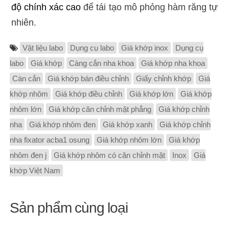
độ chính xác cao
để tái tạo mô phỏng hàm răng tự
nhiên.
Vật liệu labo
Dụng cụ labo
Giá khớp inox
Dụng cụ
labo
Giá khớp
Càng cắn nha khoa
Giá khớp nha khoa
Càn cắn
Giá khớp bán điều chỉnh
Giấy chỉnh khớp
Giá
khớp nhôm
Giá khớp điều chỉnh
Giá khớp lớn
Giá khớp
nhôm lớn
Giá khớp căn chỉnh mặt phẳng
Giá khớp chỉnh
nha
Giá khớp nhôm đen
Giá khớp xanh
Giá khớp chỉnh
nha fixator acba1 osung
Giá khớp nhôm lớn
Giá khớp
nhôm đen j
Giá khớp nhôm có căn chỉnh mặt
Inox
Giá
khớp Việt Nam
Sản phẩm cùng loại