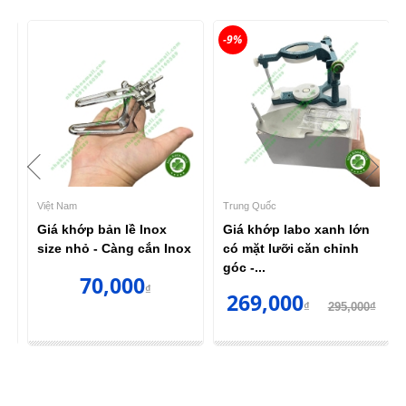
-9%
Việt Nam
Trung Quốc
Giá khớp bản lề Inox
Giá khớp labo xanh lớn
size nhỏ - Càng cắn Inox
có mặt lưỡi căn chỉnh
góc -...
70,000
₫
269,000
₫
295,000₫