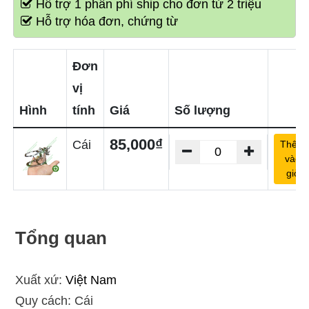
Hỗ trợ 1 phần phí ship cho đơn từ 2 triệu
Hỗ trợ hóa đơn, chứng từ
Đơn
vị
Hình
tính
Giá
Số lượng
85,000₫
Cái
Thêm
vào
giỏ
Tổng quan
Xuất xứ:
Việt Nam
Quy cách: Cái