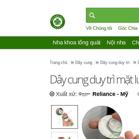
Về Chúng tôi
Góc Chia
Nha khoa tổng quát
Nội nha
Ch
»
»
»
Trang chủ
Dây cung
Dây cung duy trì
Dây cung duy trì mặt l
Xuất xứ:
Reliance - Mỹ