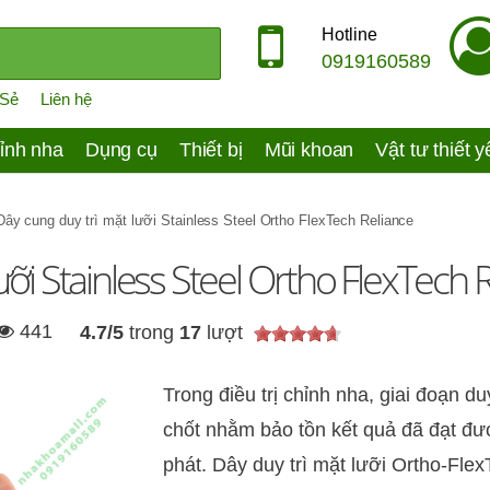
Hotline
0919160589
 Sẻ
Liên hệ
ỉnh nha
Dụng cụ
Thiết bị
Mũi khoan
Vật tư thiết 
Dây cung duy trì mặt lưỡi Stainless Steel Ortho FlexTech Reliance
ưỡi Stainless Steel Ortho FlexTech 
441
4.7
/
5
trong
17
lượt
Trong điều trị chỉnh nha, giai đoạn duy
chốt nhằm bảo tồn kết quả đã đạt đượ
phát. Dây duy trì mặt lưỡi Ortho-Fle