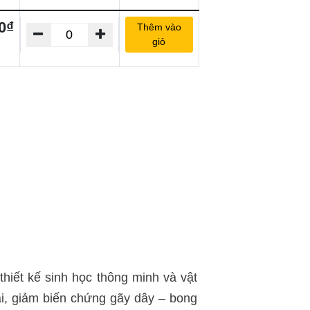
0₫
Thêm vào
giỏ
thiết kế sinh học thông minh và vật
dài, giảm biến chứng gãy dây – bong