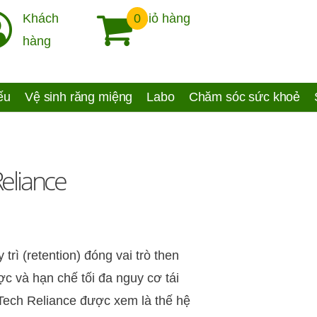
Khách
0
Giỏ hàng
hàng
yếu
Vệ sinh răng miệng
Labo
Chăm sóc sức khoẻ
Reliance
 trì (retention) đóng vai trò then
c và hạn chế tối đa nguy cơ tái
xTech Reliance được xem là thế hệ