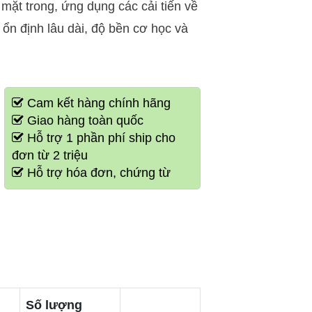
h mặt trong, ứng dụng các cải tiến về
 ổn định lâu dài, độ bền cơ học và
Cam kết hàng chính hãng
Giao hàng toàn quốc
Hỗ trợ 1 phần phí ship cho
đơn từ 2 triệu
Hỗ trợ hóa đơn, chứng từ
Số lượng