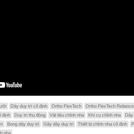
lưỡi
Dây duy trì cố định
Ortho FlexTech
Ortho FlexTech Reliance
 định
Duy trì thụ động
Vật liệu chỉnh nha
Khí cụ chỉnh nha
Dây 
em
Bong dây duy trì
Gãy dây duy trì
Thiết bị chỉnh nha cố định
P
h nha