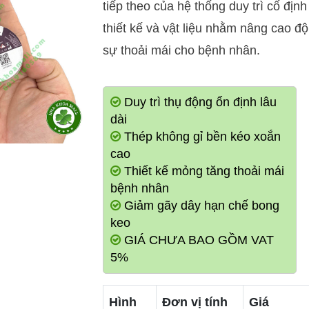
tiếp theo của hệ thống duy trì cố địn
thiết kế và vật liệu nhằm nâng cao độ
sự thoải mái cho bệnh nhân.
Duy trì thụ động ổn định lâu
dài
Thép không gỉ bền kéo xoắn
cao
Thiết kế mỏng tăng thoải mái
bệnh nhân
Giảm gãy dây hạn chế bong
keo
GIÁ CHƯA BAO GỒM VAT
5%
Hình
Đơn vị tính
Giá