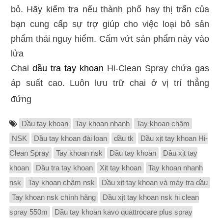
bỏ. Hãy kiểm tra nếu thành phố hay thị trấn của
bạn cung cấp sự trợ giúp cho việc loại bỏ sản
phẩm thải nguy hiểm. Cấm vứt sản phẩm này vào
lửa
Chai
dầu tra tay khoan
Hi-Clean Spray chứa gas
áp suất cao. Luôn lưu trữ chai ở vị trí thẳng
đứng
Dầu tay khoan
Tay khoan nhanh
Tay khoan chậm
NSK
Dầu tay khoan đài loan
dầu tk
Dầu xịt tay khoan Hi-
Clean Spray
Tay khoan nsk
Dầu tay khoan
Dầu xịt tay
khoan
Dầu tra tay khoan
Xịt tay khoan
Tay khoan nhanh
nsk
Tay khoan chậm nsk
Dầu xịt tay khoan và máy tra dầu
Tay khoan nsk chính hãng
Dầu xịt tay khoan nsk hi clean
spray 550m
Dầu tay khoan kavo quattrocare plus spray