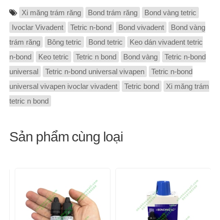
Xi măng trám răng
Bond trám răng
Bond vàng tetric
Ivoclar Vivadent
Tetric n-bond
Bond vivadent
Bond vàng
trám răng
Bông tetric
Bond tetric
Keo dán vivadent tetric
n-bond
Keo tetric
Tetric n bond
Bond vàng
Tetric n-bond
universal
Tetric n-bond universal vivapen
Tetric n-bond
universal vivapen ivoclar vivadent
Tetric bond
Xi măng trám
tetric n bond
Sản phẩm cùng loại