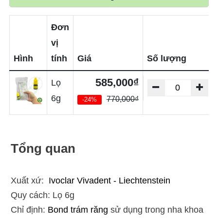
Đơn
vị
Hình
tính
Giá
Số lượng
585,000₫
Lọ
6g
770,000₫
-24%
Tổng quan
Xuất xứ:
Ivoclar Vivadent - Liechtenstein
Quy cách: Lọ 6g
Chỉ định:
Bond trám răng
sử dụng trong nha khoa