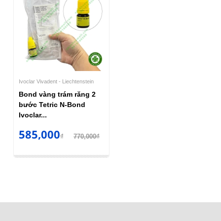
Ivoclar Vivadent - Liechtenstein
Bond vàng trám răng 2
bước Tetric N-Bond
Ivoclar...
585,000
₫
770,000₫