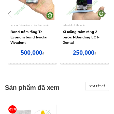
Ivoclar Vivadent - Liechtenstein
I-dental - Lithuania
Bond trám răng Te
Xi măng trám răng 2
n
Econom bond Ivoclar
bước I-Bonding LC I-
Vivadent
Dental
500,000
250,000
₫
₫
Sản phẩm đã xem
XEM TẤT CẢ
-24%