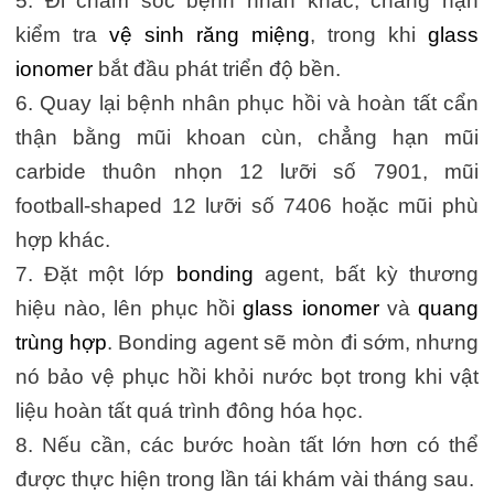
5. Đi chăm sóc bệnh nhân khác, chẳng hạn
kiểm tra
vệ sinh răng miệng
, trong khi
glass
ionomer
bắt đầu phát triển độ bền.
6. Quay lại bệnh nhân phục hồi và hoàn tất cẩn
thận bằng mũi khoan cùn, chẳng hạn mũi
carbide thuôn nhọn 12 lưỡi số 7901, mũi
football-shaped 12 lưỡi số 7406 hoặc mũi phù
hợp khác.
7. Đặt một lớp
bonding
agent, bất kỳ thương
hiệu nào, lên phục hồi
glass ionomer
và
quang
trùng hợp
. Bonding agent sẽ mòn đi sớm, nhưng
nó bảo vệ phục hồi khỏi nước bọt trong khi vật
liệu hoàn tất quá trình đông hóa học.
8. Nếu cần, các bước hoàn tất lớn hơn có thể
được thực hiện trong lần tái khám vài tháng sau.