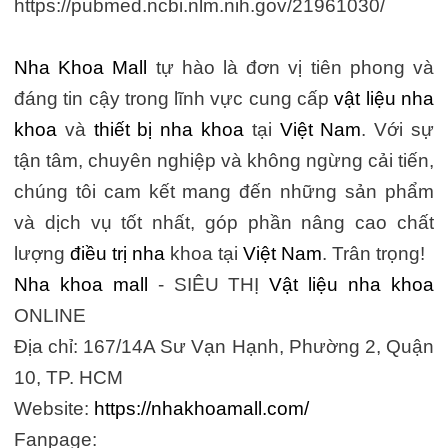
https://pubmed.ncbi.nlm.nih.gov/21961030/
Nha Khoa Mall
tự hào là đơn vị tiên phong và
đáng tin cậy trong lĩnh vực cung cấp
vật liệu nha
khoa
và
thiết bị nha khoa
tại
Việt Nam
. Với sự
tận tâm, chuyên nghiệp và không ngừng cải tiến,
chúng tôi cam kết mang đến những sản phẩm
và dịch vụ tốt nhất, góp phần nâng cao chất
lượng
điều trị nha
khoa tại
Việt Nam
. Trân trọng!
Nha khoa mall
- SIÊU THỊ
Vật liệu nha khoa
ONLINE
Địa chỉ: 167/14A Sư Vạn Hạnh, Phường 2, Quận
10, TP. HCM
Website:
https://nhakhoamall.com/
Fanpage: